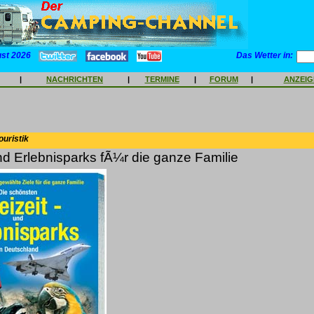
ust 2026
Das Wetter in:
|
NACHRICHTEN
|
TERMINE
|
FORUM
|
ANZEI
ouristik
und Erlebnisparks fÃ¼r die ganze Familie