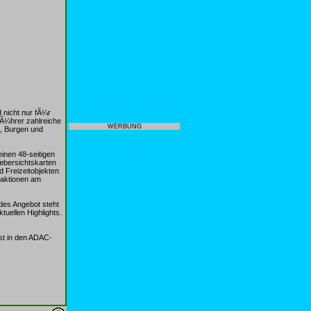
 nicht nur fÃ¼r
FÃ¼hrer zahlreiche
WERBUNG
n, Burgen und
inen 48-seitigen
Ãœbersichtskarten
d Freizeitobjekten
traktionen am
des Angebot steht
tuellen Highlights.
ist in den ADAC-