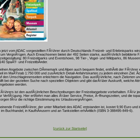
 jetzt vom ADAC vorgestellten FÃ¼hrer durch Deutschlands Freizeit- und Erlebnisparks wird
zum VergnÃ¼gen. Auch Erwachsenen bietet der 492 Seiten starke, ausfÃ¼hrlich bebilderte 
izeitgestaltung: 80 Freizeitparks und Eventshows, 98 Tier-, Vogel- und Wildparks, 86 Musee
140 SpaÃŸ- und FreizeitbÃ¤der.
zelnen Angebote zwischen DÃ¤nemark und Alpen auch bequem findet, enthÃ¤lt der FÃ¼hrer e
eil im MaÃŸstab 1:750 000 und zusÃ¤tzlich Detail-Anfahrtskarten zu jedem einzelnen Ziel. 
 auf den Umschlaginnenseiten erleichtern die Navigation. Das ausfÃ¼hrliche, nach Zielorten un
hilft bei der gezielten Suche nach speziellen Objekten und gibt darÃ¼ber Auskunft, welche At
 angeboten werden.
FÃ¼hrers ist den ausfÃ¼hrlichen Beschreibungen der Freizeitangebote vorbehalten. FÃ¼r je
ur VerfÃ¼gung. Hier erfÃ¤hrt man alles Ã¼ber Service, Preise, Ã–ffnungszeiten, und die topak
 sorgen fÃ¼r die richtige Einstimmung ins UrlaubsvergnÃ¼gen.
heinende FreizeitfÃ¼hrer, der unter Mitarbeit des ADAC entstanden ist, kostet 9,90 Euro und 
 im Buchhandel, in KaufhÃ¤usern und an Tankstellen erhÃ¤ltlich (ISBN 3-388495-849-6).
[zurück zur Startseite]