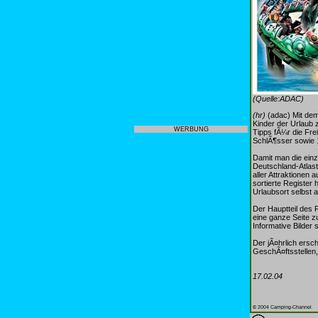
(Quelle:ADAC)
(hr)
(adac) Mit dem
Kinder der Urlaub 
WERBUNG
Tipps fÃ¼r die Fre
SchlÃ¶sser sowie 
Damit man die ein
Deutschland-Atlast
aller Attraktionen
sortierte Register 
Urlaubsort selbst
Der Hauptteil des 
eine ganze Seite z
Informative Bilder
Der jÃ¤hrlich ersc
GeschÃ¤ftsstellen,
17.02.04
© 2004 Camping-Channel