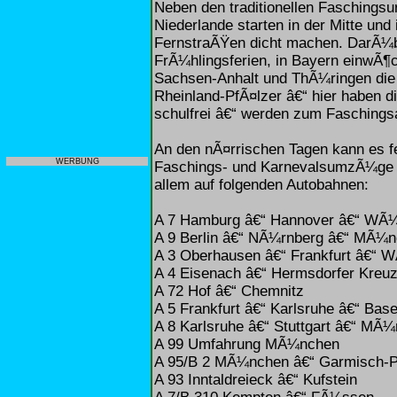
Neben den traditionellen Faschingsu
Niederlande starten in der Mitte un
FernstraÃŸen dicht machen. DarÃ¼be
FrÃ¼hlingsferien, in Bayern einwÃ¶
Sachsen-Anhalt und ThÃ¼ringen die 
Rheinland-PfÃ¤lzer â€“ hier haben d
schulfrei â€“ werden zum Faschingsa
An den nÃ¤rrischen Tagen kann es f
WERBUNG
Faschings- und KarnevalsumzÃ¼ge 
allem auf folgenden Autobahnen:
A 7 Hamburg â€“ Hannover â€“ WÃ¼
A 9 Berlin â€“ NÃ¼rnberg â€“ MÃ¼
A 3 Oberhausen â€“ Frankfurt â€“ 
A 4 Eisenach â€“ Hermsdorfer Kreu
A 72 Hof â€“ Chemnitz
A 5 Frankfurt â€“ Karlsruhe â€“ Base
A 8 Karlsruhe â€“ Stuttgart â€“ MÃ
A 99 Umfahrung MÃ¼nchen
A 95/B 2 MÃ¼nchen â€“ Garmisch-P
A 93 Inntaldreieck â€“ Kufstein