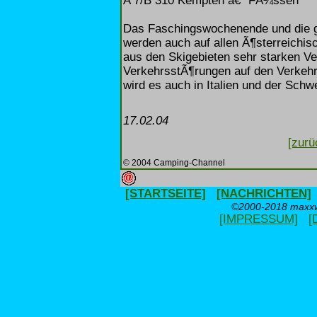
A 7/B 310 Kempten â€“ FÃ¼ssen
Das Faschingswochenende und die g
werden auch auf allen Ã¶sterreichi
aus den Skigebieten sehr starken Ve
VerkehrsstÃ¶rungen auf den Verkehr
wird es auch in Italien und der Schw
17.02.04
[zurü
© 2004 Camping-Channel
[STARTSEITE]
[NACHRICHTEN]
©2000-2018 maxxwe
[IMPRESSUM]
[