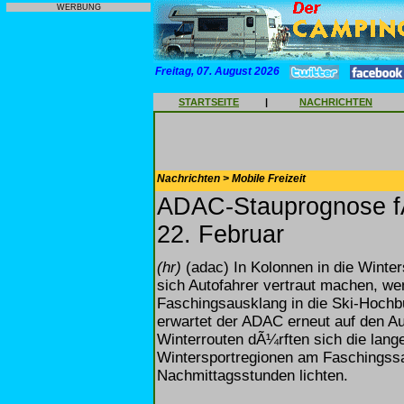
WERBUNG
Freitag, 07. August 2026
STARTSEITE
|
NACHRICHTEN
Nachrichten > Mobile Freizeit
ADAC-Stauprognose f
22. Februar
(hr)
(adac) In Kolonnen in die Winters
sich Autofahrer vertraut machen,
Faschingsausklang in die Ski-Hochb
erwartet der ADAC erneut auf den A
Winterrouten dÃ¼rften sich die lang
Wintersportregionen am Faschingssa
Nachmittagsstunden lichten.