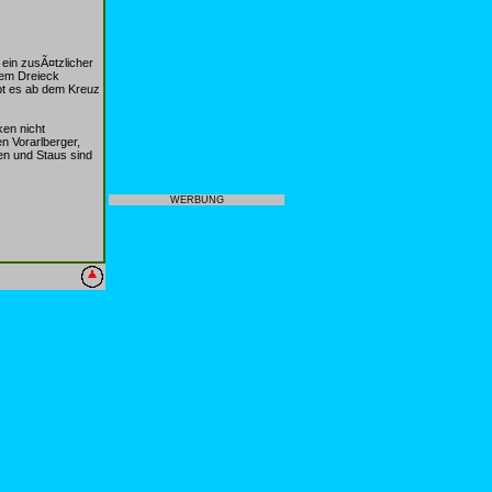
in zusÃ¤tzlicher
dem Dreieck
bt es ab dem Kreuz
en nicht
n Vorarlberger,
en und Staus sind
WERBUNG