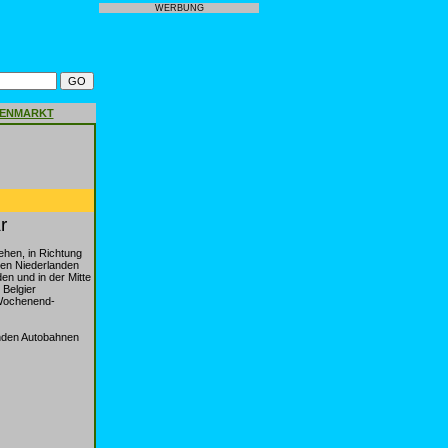
WERBUNG
GENMARKT
r
hen, in Richtung
den Niederlanden
n und in der Mitte
Belgier
 Wochenend-
enden Autobahnen