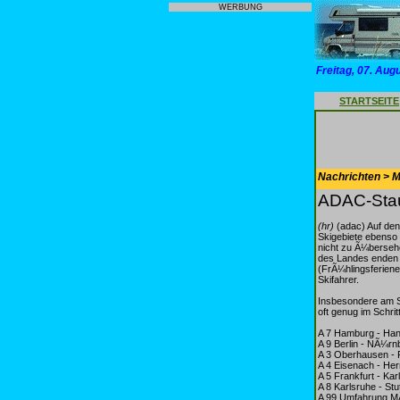
WERBUNG
Freitag, 07. Aug
STARTSEITE
Nachrichten > Mo
ADAC-Stau
(hr)
(adac) Auf den
Skigebiete ebenso 
nicht zu Ã¼berseh
des Landes enden 
(FrÃ¼hlingsferien
Skifahrer.
Insbesondere am S
oft genug im Schri
A 7 Hamburg - Ha
A 9 Berlin - NÃ¼r
A 3 Oberhausen - 
A 4 Eisenach - He
A 5 Frankfurt - Kar
A 8 Karlsruhe - St
A 99 Umfahrung 