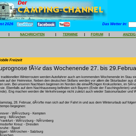
ust 2026
Das Wetter in:
|
NACHRICHTEN
|
TERMINE
|
FORUM
|
ANZEI
bile Freizeit
prognose fÃ¼r das Wochenende 27. bis 29.Februa
 traditionellen Winterrouten werden Autofahrer auch am kommenden Wochenende im Stau ste
wie auf der Heimreise. Neben den deutschen Skifans werden vor allem die Skiurlauber aus 
en sein. Bei unseren Nachbarn beginnen im Norden die einwÃ¶chigen Krokusferien, im SÃ¼de
sie. Ebenfalls auf dem Nachhauseweg befinden sich Bayern (Ende der Faschingsferien) und 
ende). Eng machen werden die Verkehrswege nicht zuletzt auch wieder Saisonurlauber und
amstag, 28. Februar, dÃ¼rfte man sich auf der Fahrt in und aus dem Winterurlaub auf folg
tttempo begegnen:
nnover - WÃ¼rzburg - Kempten
nberg - MÃ¼nchen
Frankfurt - WÃ¼rzburg - NÃ¼rnberg
rmsdorfer Kreuz - Dresden
lsruhe - Basel
uttgart - MÃ¼nchen - Salzburg
MÃ¼nchen