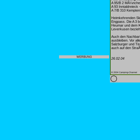
A 95/B 2 MÃ¼nche
A 93 Inntaldreieck 
A 7/B 310 Kempte
Heimkehrenden Ski
Engpass. Die A 3 b
Heumar und dem Kr
Leverkusen bezieh
Auch den Nachbarl
ausbleiben. Vor al
Salzburger und Tir
auch auf den StraÃ
WERBUNG
26.02.04
© 2004 Camping-Channel