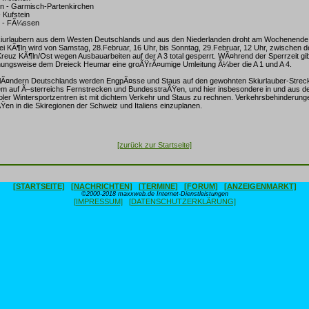
n - Garmisch-Partenkirchen
- Kufstein
n - FÃ¼ssen
urlaubern aus dem Westen Deutschlands und aus den Niederlanden droht am Wochenende e
ei KÃ¶ln wird von Samstag, 28.Februar, 16 Uhr, bis Sonntag, 29.Februar, 12 Uhr, zwischen 
euz KÃ¶ln/Ost wegen Ausbauarbeiten auf der A 3 total gesperrt. WÃ¤hrend der Sperrzeit gi
ungsweise dem Dreieck Heumar eine groÃŸrÃ¤umige Umleitung Ã¼ber die A 1 und A 4.
Ã¤ndern Deutschlands werden EngpÃ¤sse und Staus auf den gewohnten Skiurlauber-Streck
lem auf Ã–sterreichs Fernstrecken und BundesstraÃŸen, und hier insbesondere in und aus de
oler Wintersportzentren ist mit dichtem Verkehr und Staus zu rechnen. Verkehrsbehinderung
Ÿen in die Skiregionen der Schweiz und Italiens einzuplanen.
[zurück zur Startseite]
[STARTSEITE]
[NACHRICHTEN]
[TERMINE]
[FORUM]
[ANZEIGENMARKT]
©2000-2018 maxxweb.de Internet-Dienstleistungen
[IMPRESSUM]
[DATENSCHUTZERKLÄRUNG]