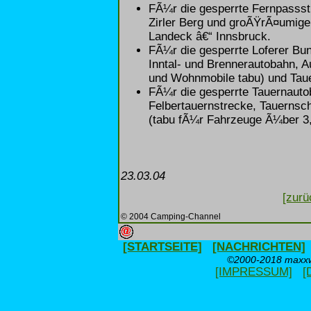
FÃ¼r die gesperrte Fernpassst
Zirler Berg und groÃŸrÃ¤umig
Landeck â€“ Innsbruck.
FÃ¼r die gesperrte Loferer Bu
Inntal- und Brennerautobahn,
und Wohnmobile tabu) und Tau
FÃ¼r die gesperrte Tauernauto
Felbertauernstrecke, Tauerns
(tabu fÃ¼r Fahrzeuge Ã¼ber 3,
23.03.04
[zurü
© 2004 Camping-Channel
[STARTSEITE]
[NACHRICHTEN]
©2000-2018 maxxwe
[IMPRESSUM]
[