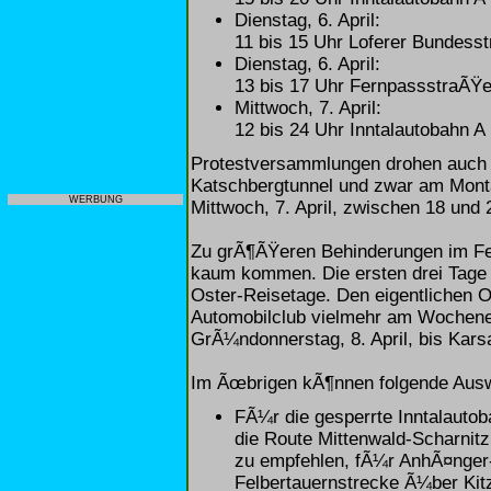
Dienstag, 6. April:
11 bis 15 Uhr Loferer Bundess
Dienstag, 6. April:
13 bis 17 Uhr FernpassstraÃŸ
Mittwoch, 7. April:
12 bis 24 Uhr Inntalautobahn 
Protestversammlungen drohen auch 
Katschbergtunnel und zwar am Montag
WERBUNG
Mittwoch, 7. April, zwischen 18 und
Zu grÃ¶ÃŸeren Behinderungen im Fe
kaum kommen. Die ersten drei Tage
Oster-Reisetage. Den eigentlichen 
Automobilclub vielmehr am Wochenend
GrÃ¼ndonnerstag, 8. April, bis Karsa
Im Ãœbrigen kÃ¶nnen folgende Ausw
FÃ¼r die gesperrte Inntalautob
die Route Mittenwald-Scharnit
zu empfehlen, fÃ¼r AnhÃ¤nger-
Felbertauernstrecke Ã¼ber Ki