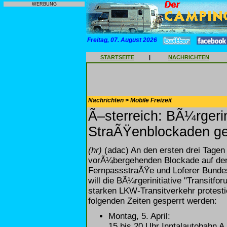
WERBUNG
Freitag, 07. August 2026
STARTSEITE
|
NACHRICHTEN
Nachrichten > Mobile Freizeit
Ã–sterreich: BÃ¼rgerini
StraÃŸenblockaden ge
(hr)
(adac) An den ersten drei Tage
vorÃ¼bergehenden Blockade auf den 
FernpassstraÃŸe und Loferer Bundes
will die BÃ¼rgerinitiative "Transitfo
starken LKW-Transitverkehr protesti
folgenden Zeiten gesperrt werden:
Montag, 5. April:
15 bis 20 Uhr Inntalautobahn 