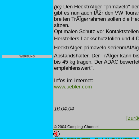
(jc)
Den HecktrÃĪger "primavelo" der
gibt es nun auch fÃžr den VW Tour
breiten TrÃĪgerrahmen sollen die He
sitzen.
Optimalen Schutz vor Kontaktstelle
Herstellers Lackschutzfolien und 4 D
HecktrÃĪger primavelo serienmÃĪÃig
Abstandshalter. Der TrÃĪger kann b
WERBUNG
bis 45 kg tragen. Der ADAC bewertet
empfehlenswert".
Infos im Internet:
www.uebler.com
16.04.04
[zurü
© 2004 Camping-Channel