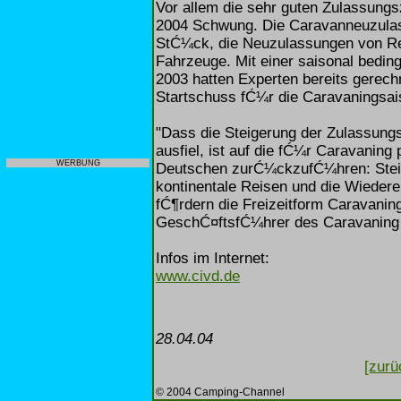
Vor allem die sehr guten Zulassung
2004 Schwung. Die Caravanneuzulas
StĆ¼ck, die Neuzulassungen von Re
Fahrzeuge. Mit einer saisonal bedi
2003 hatten Experten bereits gerechne
Startschuss fĆ¼r die Caravaningsai
"Dass die Steigerung der Zulassung
ausfiel, ist auf die fĆ¼r Caravaning
WERBUNG
Deutschen zurĆ¼ckzufĆ¼hren: Steige
kontinentale Reisen und die Wieder
fĆ¶rdern die Freizeitform Caravanin
GeschĆ¤ftsfĆ¼hrer des Caravaning 
Infos im Internet:
www.civd.de
28.04.04
[zurü
© 2004 Camping-Channel