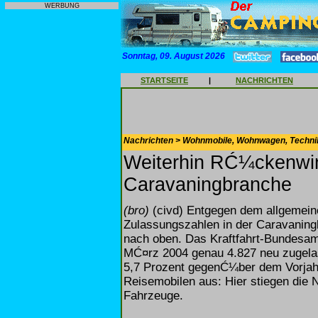
WERBUNG
Sonntag, 09. August 2026
STARTSEITE
|
NACHRICHTEN
Nachrichten > Wohnmobile, Wohnwagen, Techni
Weiterhin RĆ¼ckenwin
Caravaningbranche
(bro)
(civd) Entgegen dem allgemeine
Zulassungszahlen in der Caravaning
nach oben. Das Kraftfahrt-Bundesamt
MĆ¤rz 2004 genau 4.827 neu zugela
5,7 Prozent gegenĆ¼ber dem Vorjahre
Reisemobilen aus: Hier stiegen die
Fahrzeuge.