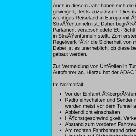
Auch in diesem Jahr haben sich die 
geweigert, Tests zuzulassen. Dies is
wichtiges Reiseland in Europa mit Ã¼
StraÃŸentunneln ist. Daher begrÃ¼
Parlament verabschiedete EU-Richtli
in StraÃŸentunneln stellt. Zum erst
Regelwerk fÃ¼r die Sicherheit von 
Dabei ist es unerheblich, ob diese be
gebaut werden.
Zur Vermeidung von UnfÃ¤llen in Tun
Autofahrer an. Hierzu hat der ADAC
Im Normalfall:
Vor der Einfahrt Ã¼berprÃ¼fen,
Radio einschalten und Sender 
werden meist vor dem Tunnel a
Abblendlicht einschalten
HÃ¶chstgeschwindigkeit, Verk
Abstand zum vorderen Fahrzeu
Am rechten Fahrbahnrand orienti