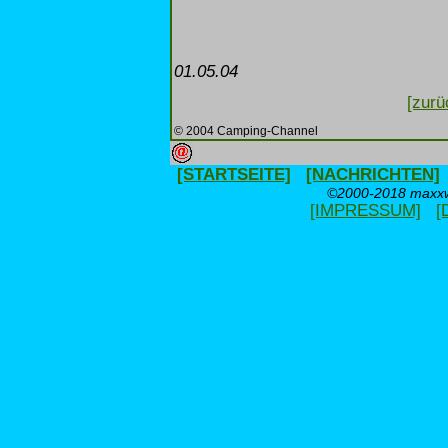
01.05.04
[zurü
© 2004 Camping-Channel
[STARTSEITE]
[NACHRICHTEN]
©2000-2018 maxxwe
[IMPRESSUM]
[