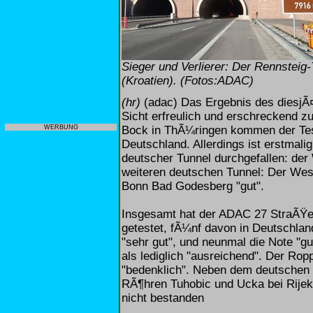
Sieger und Verlierer: Der Rennsteig-
(Kroatien). (Fotos:ADAC)
(hr)
(adac) Das Ergebnis des diesjÃ¤
Sicht erfreulich und erschreckend z
Bock in ThÃ¼ringen kommen der Test
WERBUNG
Deutschland. Allerdings ist erstmali
deutscher Tunnel durchgefallen: der 
weiteren deutschen Tunnel: Der Wese
Bonn Bad Godesberg "gut".
Insgesamt hat der ADAC 27 StraÃŸe
getestet, fÃ¼nf davon in Deutschla
"sehr gut", und neunmal die Note "g
als lediglich "ausreichend". Der Rop
"bedenklich". Neben dem deutschen 
RÃ¶hren Tuhobic und Ucka bei Rijeka
nicht bestanden