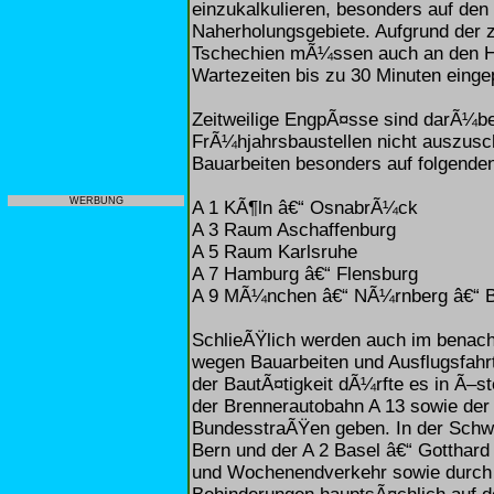
einzukalkulieren, besonders auf de
Naherholungsgebiete. Aufgrund der
Tschechien mÃ¼ssen auch an den H
Wartezeiten bis zu 30 Minuten einge
Zeitweilige EngpÃ¤sse sind darÃ¼be
FrÃ¼hjahrsbaustellen nicht auszusc
Bauarbeiten besonders auf folgenden
WERBUNG
A 1 KÃ¶ln â€“ OsnabrÃ¼ck
A 3 Raum Aschaffenburg
A 5 Raum Karlsruhe
A 7 Hamburg â€“ Flensburg
A 9 MÃ¼nchen â€“ NÃ¼rnberg â€“ B
SchlieÃŸlich werden auch im benac
wegen Bauarbeiten und Ausflugsfahr
der BautÃ¤tigkeit dÃ¼rfte es in Ã–st
der Brennerautobahn A 13 sowie der
BundesstraÃŸen geben. In der Schwe
Bern und der A 2 Basel â€“ Gotthar
und Wochenendverkehr sowie durch B