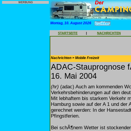
WERBUNG
Montag, 10. August 2026
STARTSEITE
|
NACHRICHTEN
Nachrichten > Mobile Freizeit
ADAC-Stauprognose f
16. Mai 2004
(hr)
(adac) Auch am kommenden Woc
Verkehrsbehinderungen auf den deut
Mit lebhaftem bis starkem Verkehr 
Hamburg sowie auf der A 1 und der 
gerechnet werden: In der Hansestad
Pfingstferien.
Bei schÃ¶nem Wetter ist stockende