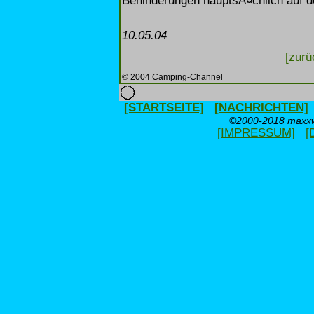
Behinderungen hauptsÃ¤chlich auf d
10.05.04
[zurü
© 2004 Camping-Channel
[STARTSEITE]
[NACHRICHTEN]
©2000-2018 maxxwe
[IMPRESSUM]
[