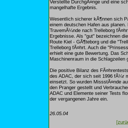
Verstellte DurchgÃ¤nge und eine sch
mangelhafte Ergebnis.
Wesentlich sicherer kÃ¶nnen sich Pa
einem deutschen Hafen aus planen. D
TravemÃ¼nde nach Trelleborg fÃ¤hrt,
Ergebnisse. Als "gut" bezeichnen di
Route Kiel - GÃ¶teborg und die "Tre
Trelleborg fÃ¤hrt. Auch die "Prinses
erhielt eine gute Bewertung. Das Sc
Maschinenraum in die Schlagzeilen 
Die positive Bilanz des FÃ¤hrentests
des ADAC, der sich seit 1996 fÃ¼r 
einsetzt. So wurden MissstÃ¤nde au
den Pranger gestellt und Verbraucher
ADAC und Elemente seiner Tests fl
der vergangenen Jahre ein.
26.05.04
[zurü