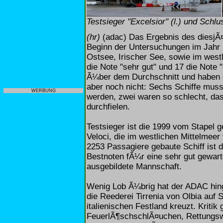
Testsieger "Excelsior" (l.) und Schl
(hr)
(adac) Das Ergebnis des diesjÃ¤
Beginn der Untersuchungen im Jahr 1
Ostsee, Irischer See, sowie im wes
die Note "sehr gut" und 17 die Note 
Ã¼ber dem Durchschnitt und haben di
aber noch nicht: Sechs Schiffe muss
WERBUNG
werden, zwei waren so schlecht, das
durchfielen.
Testsieger ist die 1999 vom Stapel g
Veloci, die im westlichen Mittelmee
2253 Passagiere gebaute Schiff ist 
Bestnoten fÃ¼r eine sehr gut gewart
ausgebildete Mannschaft.
Wenig Lob Ã¼brig hat der ADAC hinge
die Reederei Tirrenia von Olbia auf 
italienischen Festland kreuzt. Kriti
FeuerlÃ¶schschlÃ¤uchen, Rettungswe