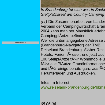
In Brandenburg tut sich was in Sach
Stellplatzareal am Country-Camping i
(hr)
Die Zusammenarbeit von Landest
Verband der Campingwirtschaft Brand
2004 kann man per Mausklick erfahre
CampingplÃ¤tze befinden.
Wer die unten angegebene Adresse au
WERBUNG
(Brandenburg-Navigator) der TMB. H
Reiseland Brandenburg, Ã¼ber Reise
Hotels, FerienhÃ¤user, und jetzt au
100 StellplÃ¤tze fÃ¼r Wohnmobile u
fÃ¼r alle PlÃ¤tze Grundinformatione
und fÃ¼r einige bereits ganz ausfÃ¼
Herunterladen und Ausdrucken.
Infos im Internet:
www.reiseland-brandenburg.de/bbm
05.06.04