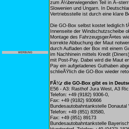
zum Ã¼berwiegenden Teil in Ã–sterre
Slowenien und Ungarn. In Deutschlan
Vertriebsstelle ist durch eine klare
Die GO-Box selbst kostet lediglich 
Innenseite der Windschutzscheibe o
Montage des FahrzeugsgerÃ¤tes wie 
korrekte Abbuchung der Maut notwen
durch Aufladen der Box mit einem G
WERBUNG
im Nachhinein mittels Kredit (Diners
mit Post-Pay. Dabei wird die Maut e
Pay ein aufgeladenes Guthaben abge
schlieÃŸlich die GO-Box wieder ret
FÃ¼r die GO-Box gibt es in Deutsc
E56 - A3: Rasthof Jura West, A3 Ri
Telefon: +49 (9182) 9306-0,
Fax: +49 (9182) 930666
Bundesautobahntankstelle Donautal
Telefon: +49 (851) 83580,
Fax: +49 (851) 89173
Bundesautobahntankstelle Bayerisc