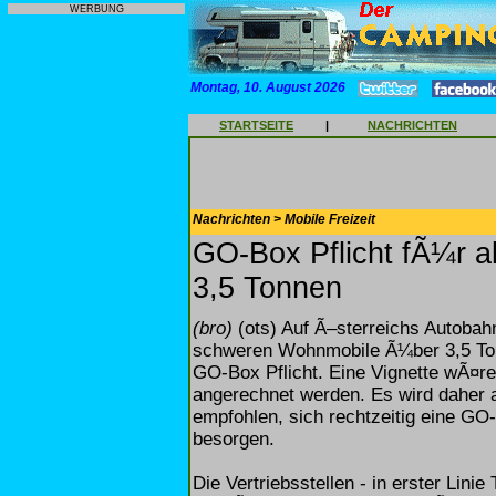
WERBUNG
Montag, 10. August 2026
STARTSEITE
|
NACHRICHTEN
Nachrichten > Mobile Freizeit
GO-Box Pflicht fÃ¼r a
3,5 Tonnen
(bro)
(ots) Auf Ã–sterreichs Autobah
schweren Wohnmobile Ã¼ber 3,5 Ton
GO-Box Pflicht. Eine Vignette wÃ¤re
angerechnet werden. Es wird daher 
empfohlen, sich rechtzeitig eine GO-
besorgen.
Die Vertriebsstellen - in erster Lini