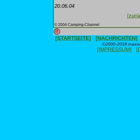
20.06.04
[zurü
© 2004 Camping-Channel
[STARTSEITE]
[NACHRICHTEN]
©2000-2018 maxxwe
[IMPRESSUM]
[