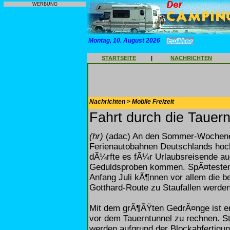
WERBUNG
Montag, 10. August 2026
STARTSEITE
|
NACHRICHTEN
Nachrichten > Mobile Freizeit
Fahrt durch die Tauer
(hr)
(adac) An den Sommer-Wochenend
Ferienautobahnen Deutschlands hoc
dÃ¼rfte es fÃ¼r Urlaubsreisende au
Geduldsproben kommen. SpÃ¤testens
Anfang Juli kÃ¶nnen vor allem die 
Gotthard-Route zu Staufallen werden
Mit dem grÃ¶ÃŸten GedrÃ¤nge ist er
vor dem Tauerntunnel zu rechnen. St
werden aufgrund der Blockabfertigun