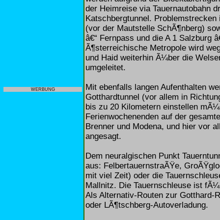
der Heimreise via Tauernautobahn d
Katschbergtunnel. Problemstrecken i
(vor der Mautstelle SchÃ¶nberg) so
â€“ Fernpass und die A 1 Salzburg â
Ã¶sterreichische Metropole wird we
und Haid weiterhin Ã¼ber die Welse
umgeleitet.
Mit ebenfalls langen Aufenthalten w
WERBUNG
Gotthardtunnel (vor allem in Richtu
bis zu 20 Kilometern einstellen mÃ¼s
Ferienwochenenden auf der gesamte
Brenner und Modena, und hier vor al
angesagt.
Dem neuralgischen Punkt Tauerntunn
aus: FelbertauernstraÃŸe, GroÃŸgl
mit viel Zeit) oder die Tauernschle
Mallnitz. Die Tauernschleuse ist f
Als Alternativ-Routen zur Gotthard-
oder LÃ¶tschberg-Autoverladung.