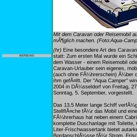
Mit dem Caravan oder Reisemobil a
mÃ¶glich machen. (Foto:Aqua-Camp
(hr)
Eine besondere Art des Caravan-
statt: Zum ersten Mal wurde ein Schif
WERBUNG
dem Wasser - einem Reisemobil oder
Caravan-Urlauber sein eigenes, mobi
(auch ohne FÃ¼hrerschein) Ã¼ber di
ihm gefÃ¤llt. Der "Aqua Camper" wir
2004 in DÃ¼sseldorf von Freitag, 27
Sonntag, 5. September, vorgestellt.
Das 13,5 Meter lange Schiff verfÃ¼
StellflÃ¤che fÃ¼r das Mobil und ei
FÃ¼hrerhaus hat neben einem Cabri
komplette Duschanlage mit Toilette
Liter-Frischwassertank bietet autar
BordanschlÃ¼sse fÃ¼r Strom, Frisc