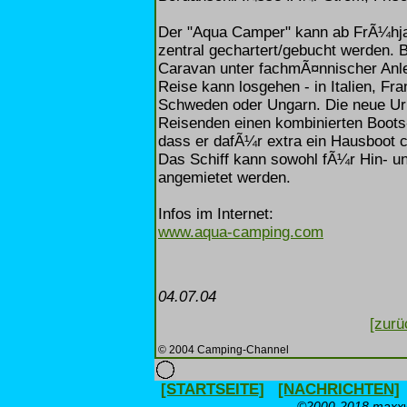
Der "Aqua Camper" kann ab FrÃ¼hja
zentral gechartert/gebucht werden. 
Caravan unter fachmÃ¤nnischer Anle
Reise kann losgehen - in Italien, Fra
Schweden oder Ungarn. Die neue Ur
Reisenden einen kombinierten Boots
dass er dafÃ¼r extra ein Hausboot c
Das Schiff kann sowohl fÃ¼r Hin- u
angemietet werden.
Infos im Internet:
www.aqua-camping.com
04.07.04
[zurü
© 2004 Camping-Channel
[STARTSEITE]
[NACHRICHTEN]
©2000-2018 maxxwe