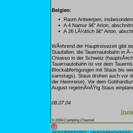
Belgien:
Raum Antwerpen, insbesondere
A 4 Namur â€“ Arlon, abschnitt
A 26 LÃ¼ttich â€“ Arlon, abschn
WÃ¤hrend der Hauptreisezeit gibt es
Staufallen: die Tauernautobahn in Ã–
Chiasso in der Schweiz (hauptsÃ¤chl
Tauernautobahn ist vor dem Tauernt
Blockabfertigungen mit Staus bis we
samstags). Staus drohen auch vor d
der Heimreise). Vor dem Gotthardtu
August regelmÃ¤ÃŸig Staus einplan
08.07.04
[zurü
© 2004 Camping-Channel