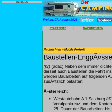
WERBUNG
Freitag, 07. August 2026
STARTSEITE
|
NACHRICHTEN
Nachrichten > Mobile Freizeit
Baustellen-EngpÃ¤sse
(hr)
(adac) Neben dem immer dichte
derzeit auch Baustellen die Fahrt i
werden Bauarbeiten auf folgenden A
zusÃ¤tzlich belasten:
Ã–sterreich:
Westautobahn A 1 Salzburg â€
Voralpenkreuz und dem Knoten 
25. Dauer der Bauarbeiten: bis