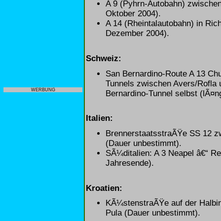
A 9 (Pyhrn-Autobahn) zwischen
Oktober 2004).
A 14 (Rheintalautobahn) in Ric
Dezember 2004).
Schweiz:
San Bernardino-Route A 13 Chur
Tunnels zwischen Avers/Rofla 
WERBUNG
Bernardino-Tunnel selbst (lÃ¤ng
Italien:
BrennerstaatsstraÃŸe SS 12 zw
(Dauer unbestimmt).
SÃ¼ditalien: A 3 Neapel â€“ Reg
Jahresende).
Kroatien:
KÃ¼stenstraÃŸe auf der Halbinse
Pula (Dauer unbestimmt).