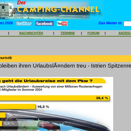
ust 2026
Das Wetter in:
|
NACHRICHTEN
|
TERMINE
|
FORUM
|
ANZEI
ouristik
leiben ihren UrlaubslÃ¤ndern treu - Istrien Spitzenrei