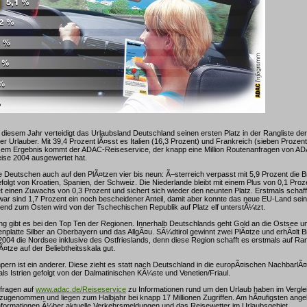
diesem Jahr verteidigt das Urlaubsland Deutschland seinen ersten Platz in der Rangliste der
r Urlauber. Mit 39,4 Prozent lÃ¤sst es Italien (16,3 Prozent) und Frankreich (sieben Prozent)
iesem Ergebnis kommt der ADAC-Reiseservice, der knapp eine Million Routenanfragen von AD
ise 2004 ausgewertet hat.
 Deutschen auch auf den PlÃ¤tzen vier bis neun: Ã–sterreich verpasst mit 5,9 Prozent die 
gefolgt von Kroatien, Spanien, der Schweiz. Die Niederlande bleibt mit einem Plus von 0,1 Proze
 einen Zuwachs von 0,3 Prozent und sichert sich wieder den neunten Platz. Erstmals schaff
war sind 1,7 Prozent ein noch bescheidener Anteil, damit aber konnte das neue EU-Land sei
end zum Osten wird von der Tschechischen Republik auf Platz elf unterstÃ¼tzt.
 gibt es bei den Top Ten der Regionen. Innerhalb Deutschlands geht Gold an die Ostsee un
platte Silber an Oberbayern und das AllgÃ¤u. SÃ¼dtirol gewinnt zwei PlÃ¤tze und erhÃ¤lt B
2004 die Nordsee inklusive des Ostfrieslands, denn diese Region schafft es erstmals auf R
lÃ¤tze auf der Beliebtheitsskala gut.
ern ist ein anderer. Diese zieht es statt nach Deutschland in die europÃ¤ischen NachbarlÃ¤
als Istrien gefolgt von der Dalmatinischen KÃ¼ste und Venetien/Friaul.
nfragen auf
www.adac.de/Reiseservice
zu Informationen rund um den Urlaub haben im Vergle
ugenommen und liegen zum Halbjahr bei knapp 17 Millionen Zugriffen. Am hÃ¤ufigsten ange
nformationen Ã¼ber aktuelle Verkehrsmeldungen und das Reisewetter im Urlaubsgebiet.