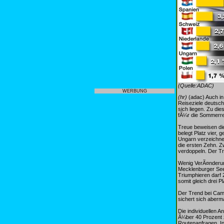
(Quelle:ADAC)
WERBUNG
(hr)
(adac) Auch in 
Reiseziele deutsche
sich liegen. Zu d
fÃ¼r die Sommerre
Treue beweisen die
belegt Platz vier, 
Ungarn verzeichnet
die ersten Zehn. Z
verdoppeln. Der Tr
Wenig VerÃ¤nderung
Mecklenburger Seen
Triumphieren darf 
somit gleich drei P
Der Trend bei Camp
sichert sich aberm
Die individuellen A
Ã¼ber 40 Prozent z
Routenanfragen, I