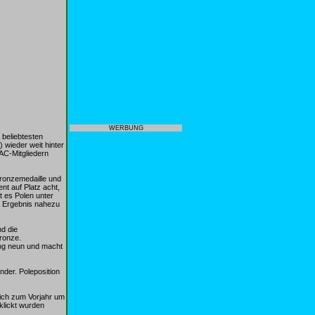
WERBUNG
 beliebtesten
 wieder weit hinter
AC-Mitgliedern
Bronzemedaille und
nt auf Platz acht,
t es Polen unter
n Ergebnis nahezu
d die
ronze.
ang neun und macht
nder. Poleposition
ich zum Vorjahr um
klickt wurden