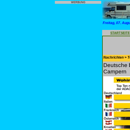
WERBUNG
Freitag, 07. Aug
STARTSEITE
Nachrichten > T
Deutsche b
Campern