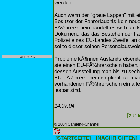
werden.
Auch wenn der "graue Lappen" mit ei
Besitzer der Fahrerlaubnis kein n
FÃ¼hrerschein handelt es sich um ke
Dokument, das das Bestehen der Fah
Polizei eines EU-Landes Zweifel an 
sollte dieser seinen Personalauswei
WERBUNG
Probleme kÃ¶nnen Auslandsreisende 
sie einen EU-FÃ¼hrerschein haben.
dessen Ausstellung man bis zu sec
EU-FÃ¼hrerschein empfiehlt sich vo
vorhandenen FÃ¼hrerschein ein altes
lesbar sind.
14.07.04
[zurü
© 2004 Camping-Channel
[STARTSEITE]
[NACHRICHTEN]