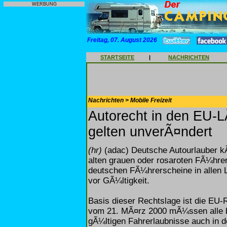
WERBUNG
Freitag, 07. August 2026
STARTSEITE
|
NACHRICHTEN
Nachrichten > Mobile Freizeit
Autorecht in den EU-
gelten unverÃ¤ndert
(hr)
(adac) Deutsche Autourlauber kÃ
alten grauen oder rosaroten FÃ¼hrer
deutschen FÃ¼hrerscheine in allen
vor GÃ¼ltigkeit.
Basis dieser Rechtslage ist die EU
vom 21. MÃ¤rz 2000 mÃ¼ssen alle be
gÃ¼ltigen Fahrerlaubnisse auch in 