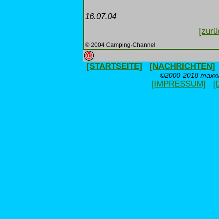
16.07.04
[zurü
© 2004 Camping-Channel
[STARTSEITE]
[NACHRICHTEN]
©2000-2018 maxxwe
[IMPRESSUM]
[