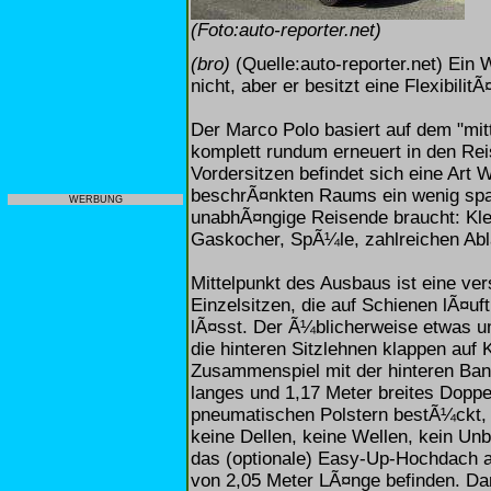
(Foto:auto-reporter.net)
(bro)
(Quelle:auto-reporter.net) Ein W
nicht, aber er besitzt eine Flexibilit
Der Marco Polo basiert auf dem "mitt
komplett rundum erneuert in den Re
Vordersitzen befindet sich eine Art
beschrÃ¤nkten Raums ein wenig spart
WERBUNG
unabhÃ¤ngige Reisende braucht: Kl
Gaskocher, SpÃ¼le, zahlreichen Abl
Mittelpunkt des Ausbaus ist eine ver
Einzelsitzen, die auf Schienen lÃ¤uft 
lÃ¤sst. Der Ã¼blicherweise etwas um
die hinteren Sitzlehnen klappen auf
Zusammenspiel mit der hinteren Ban
langes und 1,17 Meter breites Doppe
pneumatischen Polstern bestÃ¼ckt, 
keine Dellen, keine Wellen, kein Un
das (optionale) Easy-Up-Hochdach a
von 2,05 Meter LÃ¤nge befinden. Dam