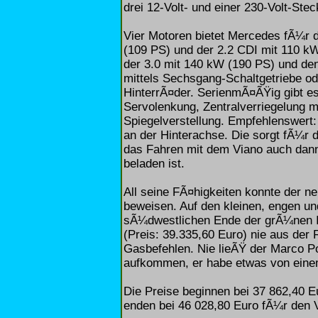
drei 12-Volt- und einer 230-Volt-Ste
Vier Motoren bietet Mercedes fÃ¼r 
(109 PS) und der 2.2 CDI mit 110 k
der 3.0 mit 140 kW (190 PS) und den
mittels Sechsgang-Schaltgetriebe o
HinterrÃ¤der. SerienmÃ¤ÃŸig gibt es
Servolenkung, Zentralverriegelung m
Spiegelverstellung. Empfehlenswert:
an der Hinterachse. Die sorgt fÃ¼r
das Fahren mit dem Viano auch dann
beladen ist.
All seine FÃ¤higkeiten konnte der ne
beweisen. Auf den kleinen, engen u
sÃ¼dwestlichen Ende der grÃ¼nen In
(Preis: 39.335,60 Euro) nie aus der 
Gasbefehlen. Nie lieÃŸ der Marco P
aufkommen, er habe etwas von ein
Die Preise beginnen bei 37 862,40 
enden bei 46 028,80 Euro fÃ¼r den 