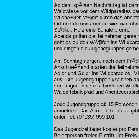
Ab dem spÃ¤ten Nachmittag ist dann
Waldwiese vor dem Wildparadies baue
WildhÃ¼ter fÃ¼hrt durch das abente
Ort und demonstrieren, wie man ohn
StÃ¼ck Holz eine Schale brennt.
Abends grillen die Teilnehmer gemei
geht es zu den WÃ¶lfen ins Wildpar
und singen die Jugendgruppen geme
Am Sonntagmorgen, nach dem FrÃ¼h
AnschlieÃŸend starten die Teilnehm
Adler und Geier ins Wildparadies. Mi
aus. Die Jugendgruppen kÃ¶nnen ab
verbringen, die verschiedenen Wildt
Walderlebnispfad und Abenteuerspiel
Jede Jugendgruppe ab 15 Personen ka
anmelden. Das Anmeldeformular gibt e
unter Tel. (07135) 999 101.
Das Jugendzeltlager kostet pro Pers
Beleitperson freien Eintritt. Im Pre