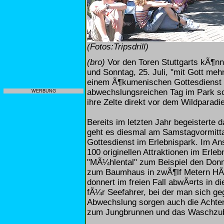
(Fotos:Tripsdrill)
(bro)
Vor den Toren Stuttgarts kÃ¶nn
und Sonntag, 25. Juli, "mit Gott meh
einem Ã¶kumenischen Gottesdienst i
abwechslungsreichen Tag im Park s
WERBUNG
ihre Zelte direkt vor dem Wildparadies
Bereits im letzten Jahr begeisterte
geht es diesmal am Samstagvormitt
Gottesdienst im Erlebnispark. Im An
100 originellen Attraktionen im Erl
"MÃ¼hlental" zum Beispiel den Donn
zum Baumhaus in zwÃ¶lf Metern HÃ¶h
donnert im freien Fall abwÃ¤rts in di
fÃ¼r Seefahrer, bei der man sich ge
Abwechslung sorgen auch die Achte
zum Jungbrunnen und das Waschzub