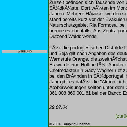
Zurzeit befinden sich Tausende von U
SÃ¼dkÃ¼ste. Dort wÃ¼ten im Monchi
Jahren. Mehrere HÃ¤user wurden sc
stand bereits kurz vor der Evakuieru
Naturschutzgebiet Ria Formosa, bei
brenne es ebenfalls. Aus Zentralpor
Dutzend WaldbrÃ¤nde.
FÃ¼r die portugiesischen Distrikte
WERBUNG
und Beja gilt nach Angaben des deu
Warnstufe Orange, die zweithÃ¶chst
Es wurde eine Hotline fÃ¼r Anrufer 
Chefredakteurin Gaby Wagner rief zu
bei den BrÃ¤nden in SÃ¼dportugal i
Jahr gibt es dafÃ¼r die "Aktion Lich
Ãœberweisungen sollten unter dem S
361 008 860 001.81 bei der Banco Es
29.07.04
[zurü
© 2004 Camping-Channel