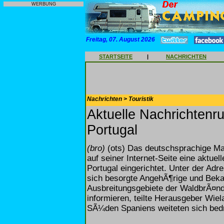
WERBUNG
Freitag, 07. August 2026
STARTSEITE
|
NACHRICHTEN
Nachrichten > Touristik
Aktuelle Nachrichtenr
Portugal
(bro)
(ots) Das deutschsprachige Ma
auf seiner Internet-Seite eine aktue
Portugal eingerichtet. Unter der Ad
sich besorgte AngehÃ¶rige und Bek
Ausbreitungsgebiete der WaldbrÃ¤n
informieren, teilte Herausgeber Wie
SÃ¼den Spaniens weiteten sich bedr