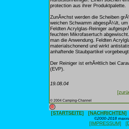
protection aus ihrer Produktpalette.
ZunÃ¤chst werden die Scheiben grÃ
weichen Schwamm abgespÃ¼lt, um g
Feldten Acrylglas-Reiniger aufgesp
feuchten Mikrofasertuch abgewischt.
man die Anwendung. Feldten Acrylgla
materialschonend und wirkt antista
anhaftende Staubpartikel vorgebeugt
Der Reiniger ist erhÃ¤ltlich bei Ca
(EVP).
19.08.04
[zurü
© 2004 Camping-Channel
[STARTSEITE]
[NACHRICHTEN]
©2000-2018 maxxwe
[IMPRESSUM]
[