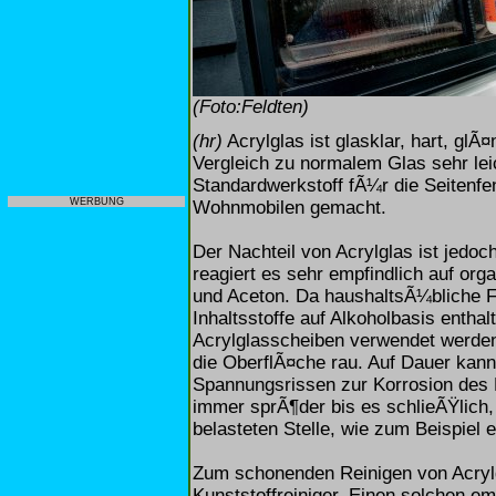
(Foto:Feldten)
(hr)
Acrylglas ist glasklar, hart, glÃ
Vergleich zu normalem Glas sehr lei
Standardwerkstoff fÃ¼r die Seitenfe
WERBUNG
Wohnmobilen gemacht.
Der Nachteil von Acrylglas ist jedo
reagiert es sehr empfindlich auf org
und Aceton. Da haushaltsÃ¼bliche Fe
Inhaltsstoffe auf Alkoholbasis entha
Acrylglasscheiben verwendet werden.
die OberflÃ¤che rau. Auf Dauer kann
Spannungsrissen zur Korrosion des 
immer sprÃ¶der bis es schlieÃŸlich
belasteten Stelle, wie zum Beispiel 
Zum schonenden Reinigen von Acryl
Kunststoffreiniger. Einen solchen em