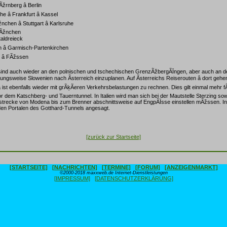
žrnberg â Berlin
he â Frankfurt â Kassel
nchen â Stuttgart â Karlsruhe
MÃžnchen
ntaldreieck
 â Garmisch-Partenkirchen
â FÃžssen
 sind auch wieder an den polnischen und tschechischen GrenzÃžbergÃĪngen, aber auch an d
ngsweise Slowenien nach Ãsterreich einzuplanen. Auf Ãsterreichs Reiserouten â dort gehen
 ist ebenfalls wieder mit grÃķÃeren Verkehrsbelastungen zu rechnen. Dies gilt einmal mehr f
 dem Katschberg- und Tauerntunnel. In Italien wird man sich bei der Mautstelle Sterzing sow
trecke von Modena bis zum Brenner abschnittsweise auf EngpÃĪsse einstellen mÃžssen. In
iden Portalen des Gotthard-Tunnels angesagt.
[zurück zur Startseite]
[STARTSEITE]
[NACHRICHTEN]
[TERMINE]
[FORUM]
[ANZEIGENMARKT]
©2000-2018 maxxweb.de Internet-Dienstleistungen
[IMPRESSUM]
[DATENSCHUTZERKLÄRUNG]