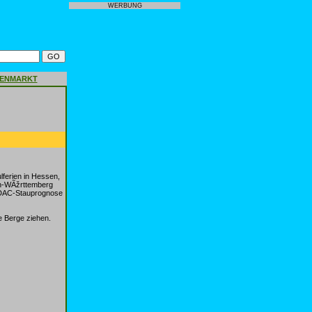
WERBUNG
GENMARKT
lferien in Hessen,
den-WÃžrttemberg
 ADAC-Stauprognose
 Berge ziehen.