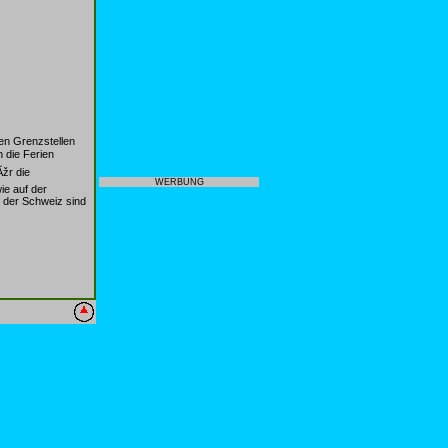
en Grenzstellen
 die Ferien
Ãžr die
WERBUNG
ie auf der
 der Schweiz sind