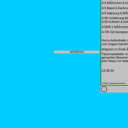
A 9 MÃžnchen â NÃ
A 5 Basel â Karlsru
A 8 Salzburg â MÃž
A 99 Umfahrung 
A 93 Kufstein â In
A 95/B 2 MÃžnchen
A 7/B 310 Kempten 
Kurze Aufenthalte
von Ungarn beziehu
langsam zu Ende â
WERBUNG
Tauernautobahn vor
gesamten Brenners
jetzt Staus vor be
23.08.04
© 2004 Camping-Channel