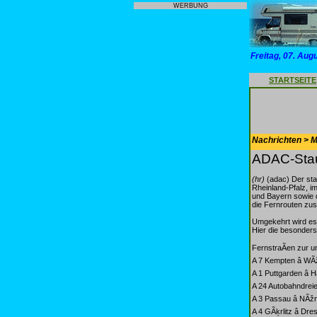
WERBUNG
Freitag, 07. Aug
STARTSEITE
Nachrichten > Mo
ADAC-Stau
(hr)
(adac) Der sta
Rheinland-Pfalz, i
und Bayern sowie 
die Fernrouten zus
Umgekehrt wird es
Hier die besonders
FernstraÃen zur 
A 7 Kempten â WÃ
A 1 Puttgarden â 
A 24 Autobahndreiec
A 3 Passau â NÃžr
A 4 GÃķrlitz â Dre