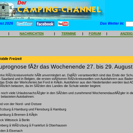
ust 2026
Das Wetter in:
|
NACHRICHTEN
|
TERMINE
|
FORUM
|
ANZEI
bile Freizeit
prognose fÃžr das Wochenende 27. bis 29. August
rke RÃžckreiseverkehr hÃĪlt unvermindert an. DafÃžr verantwortlich sind das Ende der Schu
m Saarland und in Belgien, die ersten stÃĪrkeren RÃžckreisewellen von Autofahrern aus Ba
das Ende der Werksferien bei Ford in KÃķln. Autofahrer aus den Niederlanden werden laut
ÃĪtzlich belasten, da im SÃžden des Landes die Schule wieder beginnt.
 noch viele UrlaubsnachzÃžgler in den SÃžden und zunehmend WochenendausflÃžgler in die
 belasteten Autobahnen:
und von der Nord- und Ostsee
žrzburg â Hamburg und Flensburg â Hamburg
Hamburg â Bremen â KÃķln
k Wittstock â Berlin
nberg â WÃžrzburg â Frankfurt â Oberhausen
sden â Eisenach