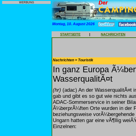
WERBUNG
Montag, 10. August 2026
STARTSEITE
|
NACHRICHTEN
Nachrichten > Touristik
In ganz Europa Ã¼ber
WasserqualitÃ¤t
(hr)
(adac) An der WasserqualitÃ¤t i
gab und gibt es so gut wie nichts 
ADAC-Sommerservice in seiner Bilan
Ã¼berprÃ¼ften Orte wurden in der F
beziehungsweise vorÃ¼bergehende 
Ungarn hatten gar eine vÃ¶llig wei
Einzelnen: