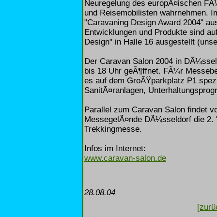
Neuregelung des europÃ¤ischen FÃ¼
und Reisemobilisten wahrnehmen. Im
"Caravaning Design Award 2004" ausg
Entwicklungen und Produkte sind au
Design" in Halle 16 ausgestellt (unse
Der Caravan Salon 2004 in DÃ¼sseld
bis 18 Uhr geÃ¶ffnet. FÃ¼r Messeb
es auf dem GroÃŸparkplatz P1 spezie
SanitÃ¤ranlagen, Unterhaltungspro
Parallel zum Caravan Salon findet v
MessegelÃ¤nde DÃ¼sseldorf die 2. "
Trekkingmesse.
Infos im Internet:
www.caravan-salon.de
28.08.04
[zurü