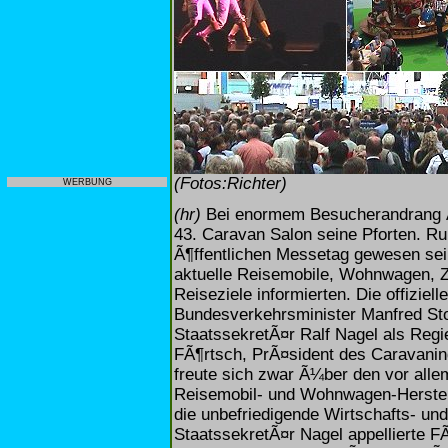
(Fotos:Richter)
WERBUNG
(hr)
Bei enormem Besucherandrang Ã¶
43. Caravan Salon seine Pforten. R
Ã¶ffentlichen Messetag gewesen sein
aktuelle Reisemobile, Wohnwagen, Z
Reiseziele informierten. Die offiziell
Bundesverkehrsminister Manfred Stol
StaatssekretÃ¤r Ralf Nagel als Regi
FÃ¶rtsch, PrÃ¤sident des Caravanin
freute sich zwar Ã¼ber den vor all
Reisemobil- und Wohnwagen-Herstell
die unbefriedigende Wirtschafts- und
StaatssekretÃ¤r Nagel appellierte F