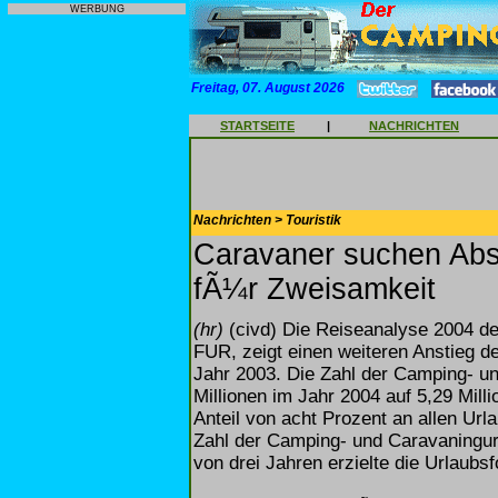
WERBUNG
Freitag, 07. August 2026
STARTSEITE
|
NACHRICHTEN
Nachrichten > Touristik
Caravaner suchen Abst
fÃ¼r Zweisamkeit
(hr)
(civd) Die Reiseanalyse 2004 d
FUR, zeigt einen weiteren Anstieg d
Jahr 2003. Die Zahl der Camping- un
Millionen im Jahr 2004 auf 5,29 Mill
Anteil von acht Prozent an allen Url
Zahl der Camping- und Caravaningurl
von drei Jahren erzielte die Urlaub