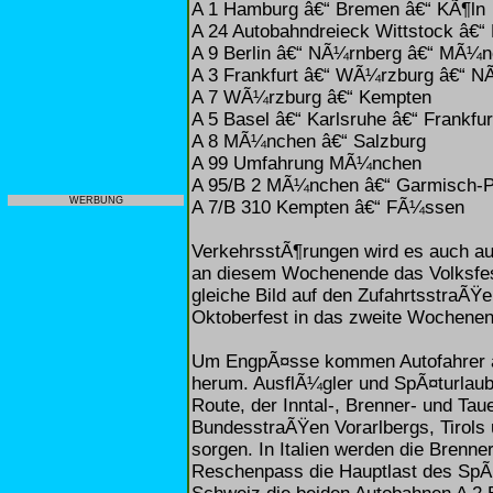
A 1 Hamburg â€“ Bremen â€“ KÃ¶ln
A 24 Autobahndreieck Wittstock â€“ 
A 9 Berlin â€“ NÃ¼rnberg â€“ MÃ¼
A 3 Frankfurt â€“ WÃ¼rzburg â€“ N
A 7 WÃ¼rzburg â€“ Kempten
A 5 Basel â€“ Karlsruhe â€“ Frankfur
A 8 MÃ¼nchen â€“ Salzburg
A 99 Umfahrung MÃ¼nchen
A 95/B 2 MÃ¼nchen â€“ Garmisch-P
WERBUNG
A 7/B 310 Kempten â€“ FÃ¼ssen
VerkehrsstÃ¶rungen wird es auch au
an diesem Wochenende das Volksfes
gleiche Bild auf den ZufahrtsstraÃ
Oktoberfest in das zweite Wochenen
Um EngpÃ¤sse kommen Autofahrer au
herum. AusflÃ¼gler und SpÃ¤turlaub
Route, der Inntal-, Brenner- und Ta
BundesstraÃŸen Vorarlbergs, Tirols
sorgen. In Italien werden die Brenn
Reschenpass die Hauptlast des SpÃ¤t