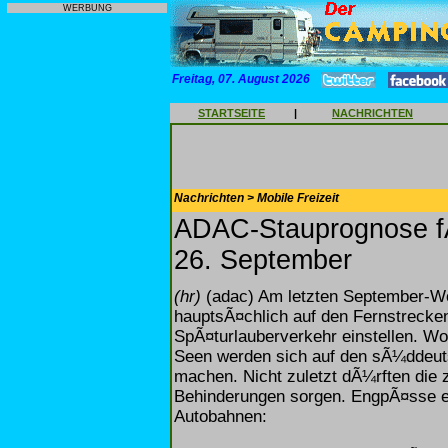
WERBUNG
Freitag, 07. August 2026
STARTSEITE
|
NACHRICHTEN
Nachrichten > Mobile Freizeit
ADAC-Stauprognose f
26. September
(hr)
(adac) Am letzten September-W
hauptsÃ¤chlich auf den Fernstreck
SpÃ¤turlauberverkehr einstellen. Wo
Seen werden sich auf den sÃ¼ddeut
machen. Nicht zuletzt dÃ¼rften die 
Behinderungen sorgen. EngpÃ¤sse er
Autobahnen: