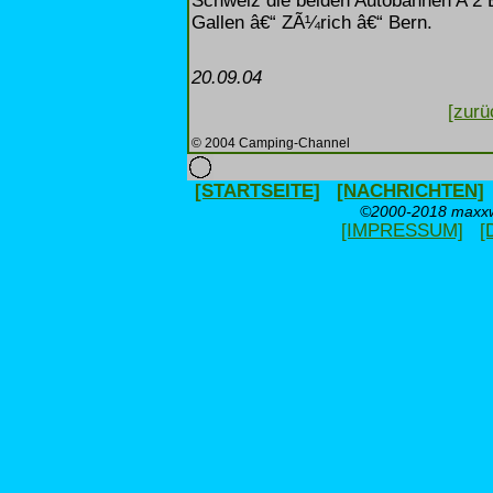
Schweiz die beiden Autobahnen A 2 B
Gallen â€“ ZÃ¼rich â€“ Bern.
20.09.04
[zurü
© 2004 Camping-Channel
[STARTSEITE]
[NACHRICHTEN]
©2000-2018 maxxwe
[IMPRESSUM]
[