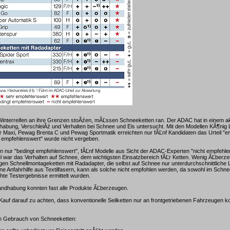
nterreifen an ihre Grenzen stoĂźen, mĂĽssen Schneeketten ran. Der ADAC hat in einem ak
abung, VerschleiĂź und Verhalten bei Schnee und Eis untersucht. Mit den Modellen KĂ¶nig L
 Maxi, Pewag Brenta C und Pewag Sportmatik erreichten nur fĂĽnf Kandidaten das Urteil "e
 empfehlenswert" wurde nicht vergeben.
 nur "bedingt empfehlenswert", fĂĽnf Modelle aus Sicht der ADAC-Experten "nicht empfehle
l war das Verhalten auf Schnee, dem wichtigsten Einsatzbereich fĂĽr Ketten. Wenig ĂĽberz
ligen Schnellmontageketten mit Radadapter, die selbst auf Schnee nur unterdurchschnittliche 
ne Anfahrhilfe aus Textilfasern, kann als solche nicht empfohlen werden, da sowohl im Schne
hte Testergebnisse ermittelt wurden.
andhabung konnten fast alle Produkte ĂĽberzeugen.
m Kauf darauf zu achten, dass konventionelle Seilketten nur an frontgetriebenen Fahrzeugen k
m Gebrauch von Schneeketten: