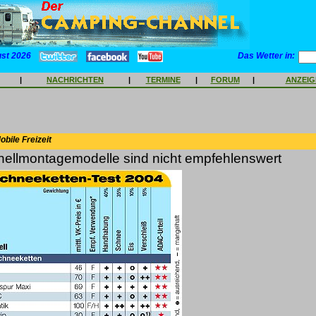
ust 2026
Das Wetter in:
|
NACHRICHTEN
|
TERMINE
|
FORUM
|
ANZEI
bile Freizeit
nellmontagemodelle sind nicht empfehlenswert