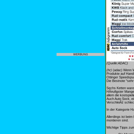
WERBUNG
(Quelle:ADAC)
(hr)
(adac) Wenn Wi
Produkte auf Handh
Ottinger Speedspur
Die Bestnote "sehr
Sechs Ketten waren
HĂ¤ufigster Mange
allem die kostspie
Auch Auto Sock, ei
VerschleiĂź schlec
In der Kategorie H
Allerdings ist bei
montieren sind.
Wichtige Tipps zu