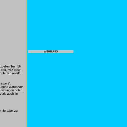
WERBUNG
tuellen Test 16
ogo, Milz easy,
mpfehlenswert".
nswert".
eugend waren vor
Leistungen boten.
e als auch im
omfortabel zu