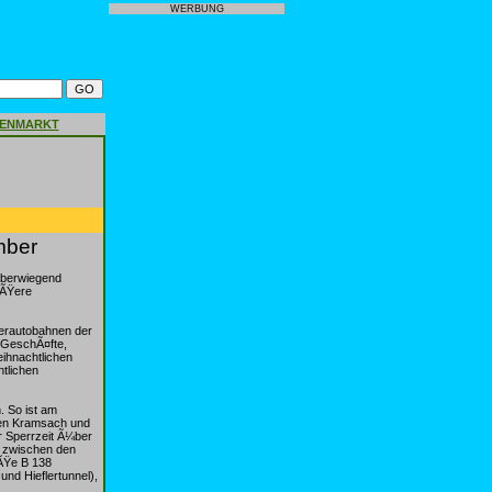
WERBUNG
GENMARKT
mber
¼berwiegend
¶ÃŸere
gerautobahnen der
 GeschÃ¤fte,
ihnachtlichen
tlichen
 So ist am
len Kramsach und
r Sperrzeit Ã¼ber
9 zwischen den
aÃŸe B 138
nd Hieflertunnel),