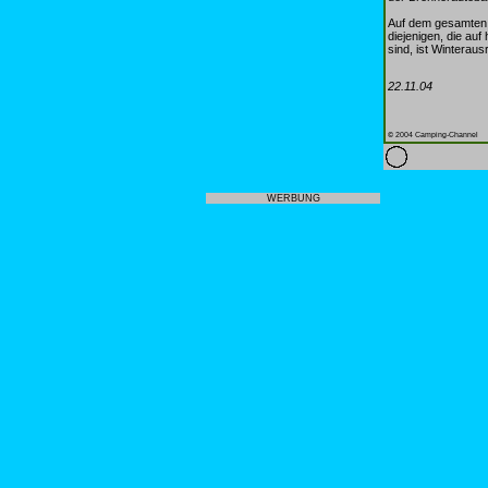
Auf dem gesamten 
diejenigen, die au
sind, ist Winteraus
22.11.04
© 2004 Camping-Channel
WERBUNG