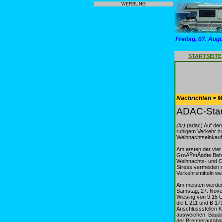
WERBUNG
Freitag, 07. Aug
STARTSEITE
Nachrichten > Mo
ADAC-Stau
(hr)
(adac) Auf de
ruhigem Verkehr zu
Weihnachtseinkauf
Am ersten der vie
GroÃŸstÃ¤dte Behin
Weihnachts- und Ch
Stress vermeiden 
Verkehrsmitteln we
Am meisten werde
Samstag, 27. Nove
Wiesing von 9.15 
die L 211 und B 17
Anschlussstellen K
ausweichen. Bauar
der Brennerautobah