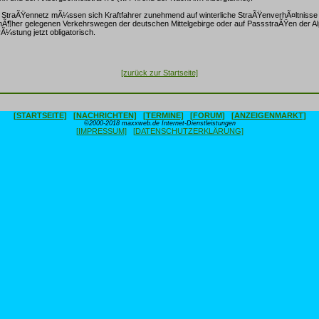
StraÃŸennetz mÃ¼ssen sich Kraftfahrer zunehmend auf winterliche StraÃŸenverhÃ¤ltnisse 
f hÃ¶her gelegenen Verkehrswegen der deutschen Mittelgebirge oder auf PassstraÃŸen der A
rÃ¼stung jetzt obligatorisch.
[zurück zur Startseite]
[STARTSEITE]
[NACHRICHTEN]
[TERMINE]
[FORUM]
[ANZEIGENMARKT]
©2000-2018 maxxweb.de Internet-Dienstleistungen
[IMPRESSUM]
[DATENSCHUTZERKLÄRUNG]