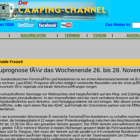
ust 2026
Das Wetter in:
|
NACHRICHTEN
|
TERMINE
|
FORUM
|
ANZEI
bile Freizeit
prognose fÃ¼r das Wochenende 26. bis 28. Nove
n bundesdeutschen FernstraÃŸen und Autobahnen ist am ersten Adventswochenende mit Ã
 rechnen. Laut ADAC-Prognose dÃ¼rften lediglich vereinzelte Baustellen und der erste grÃ
sverkehr fÃ¼r regionale und lokale VerkehrsstÃ¶rungen sorgen.
r verkaufsoffenen Samstage vor Weihnachten sind hauptsÃ¤chlich auf den Ring- und Zubrin
derungen einzukalkulieren. In den InnenstÃ¤dten wird der noch verhaltene Ansturm auf die
ristkindlmÃ¤rkte auch Verkehrs- und Parkplatzprobleme mit sich bringen. Wer diesen vorwe
mÃ¶chte, sollte nach einem Rat des ADAC auÃŸerhalb der Ortszentren parken und mit Ã¶ffen
iterfahren.
n am kommenden Wochenende Ã–sterreichs FernstraÃŸen Autofahrern zu schaffen machen.
mber, die Inntalautobahn A 12 wegen einer Protestkundgebung zwischen den Anschlussstel
Uhr bis 13.30 Uhr fÃ¼r den gesamten Verkehr gesperrt. Der PKW-Verkehr wird wÃ¤hrend de
1 geleitet. FÃ¼r mehrere Wochen in beiden Richtungen gesperrt bleibt die Pyhrnautobahn A 
laus und St. Pangraz. Hier muss der Verkehr auf die parallel zur A 9 verlaufende Bundesstr
beiten behindern darÃ¼ber hinaus den Verkehr auch auf der Tauernautobahn (im Ofenauer- u
n und der ArlbergschnellstraÃŸe (wÃ¤hrend der Nacht im Arlbergtunnel).