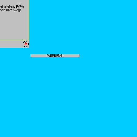
einstellen. FÃ¼r
lpen unterwegs
WERBUNG