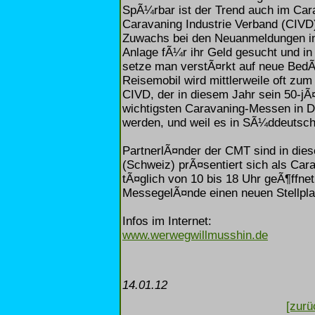
SpÃ¼rbar ist der Trend auch im Car
Caravaning Industrie Verband (CIVD)
Zuwachs bei den Neuanmeldungen in
Anlage fÃ¼r ihr Geld gesucht und in
setze man verstÃ¤rkt auf neue Bed
Reisemobil wird mittlerweile oft zu
CIVD, der in diesem Jahr sein 50-jÃ¤
wichtigsten Caravaning-Messen in Deu
werden, und weil es in SÃ¼ddeutschl
PartnerlÃ¤nder der CMT sind in die
(Schweiz) prÃ¤sentiert sich als Cara
tÃ¤glich von 10 bis 18 Uhr geÃ¶ffne
MessegelÃ¤nde einen neuen Stellpl
Infos im Internet:
www.werwegwillmusshin.de
14.01.12
[zurü