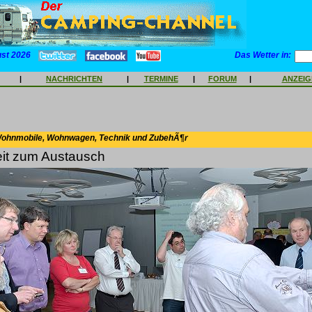
ust 2026
Das Wetter in:
|
NACHRICHTEN
|
TERMINE
|
FORUM
|
ANZEI
Wohnmobile, Wohnwagen, Technik und ZubehÃ¶r
it zum Austausch