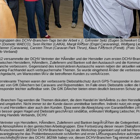
eitsgruppen des DCHV-Branchen-Tags bei der Arbeit v. l.: GÃ¼nter Seitz (Eugen Schweikert
 (Dometic WAECO), Sven Richter (LAIKA), Margit RÃ¶ser (Engel Caravaning), Wolfgang Li
Wanner (Caravania), Carsten Thrun (Caravan Park Thrun), Klaus FÃ¶rtsch (Fendt). (Foto: D
ls-Verband)
12 versammelte der DCHV Vertreter der HÃ¤ndler und der Hersteller zum ersten DCHV-Bran
zwischen Herstellern, HÃ¤ndlern, Zulieferern und Banken soll den Austausch und die Kommuni
anche verbessern. Gegenstand des konstruktiven Austauschs waren neben der aktuellen wir
vaning-Fachhandel auch verbrauchernahe Themen. So wurde eingehend Ã¼ber die verbesser
achgedacht, um Wartezeiten fÃ¼r die betroffenen Kunden zu verkÃ¼rzen.
errelevante Themen waren der verbesserte Diebstahlschutz durch GPS-Transponder in de
atz von GfK DÃ¤chern bei Caravans und Reisemobilen. Im Falle eines Diebstahls sollen die 
sponder leichter auffindbar sein. Die GfK DÃ¤cher bieten einen deutlich besseren Schutz g
ranchen-Tag werden die Themen diskutiert, die dem Handel im VerhÃ¤ltnis zu den Herstell
nd umgekehrt. Nicht immer ist der Kunde davon unmittelbar betroffen. Indirekt nutzt ein eng
n und Herstellern aber auch den Kunden. Etwa wenn die Abwicklung von GarantiefÃ¤llen zÃ¼
e besser gegen Hagel und Diebstahl geschÃ¼tzt sindâ€œ, erlÃ¤utert Wolfgang Liebscher, P
ning Handels Verbands, DCHV.
Vertreter von Herstellern, HÃ¤ndlern, Zulieferern und Banken begrÃ¼ÃŸten die Gelegenhei
ve AtmosphÃ¤re in den gemischten Arbeitsgruppen. Eine Fortsetzung dieser neuen Dialogform 
Ã¼nschenswert. â€žDer DCHV-Branchen-Tag ist als Workshop organisiert und soll bei Herst
avaningbranche das Problembewusstsein schÃ¤rfen und erste LÃ¶sungsansÃ¤tze aufzeig
 GeschÃ¤ftsfÃ¼hrer des DCHV. â€žWir haben vor, diesen DCHV-Branchen-Tag einmal im Ja