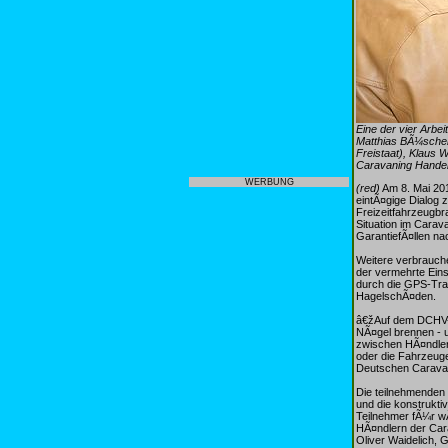
Eine der vier Arb
Matthias BÃ¼scher
Freistaat), Klaus 
Caravaning Hande
WERBUNG
(red)
Am 8. Mai 20
eintÃ¤gige Dialog 
Freizeitfahrzeugbr
Situation im Cara
GarantiefÃ¤llen n
Weitere verbrauch
der vermehrte Eins
durch die GPS-Tran
HagelschÃ¤den.
â€žAuf dem DCHV-B
NÃ¤gel brennen - u
zwischen HÃ¤ndler
oder die Fahrzeug
Deutschen Carava
Die teilnehmenden 
und die konstrukti
Teilnehmer fÃ¼r w
HÃ¤ndlern der Car
Oliver Waidelich,