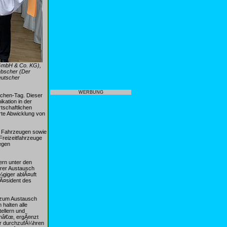
 GmbH & Co. KG),
ebscher (Der
eutscher
WERBUNG
chen-Tag. Dieser
kation in der
tschaftlichen
te Abwicklung von
n Fahrzeugen sowie
Freizeitfahrzeuge
egen
ern unter den
erer Austausch
giger ablÃ¤uft
rÃ¤sident des
t zum Austausch
halten alle
ellern und
enâ€œ, ergÃ¤nzt
hr durchzufÃ¼hren