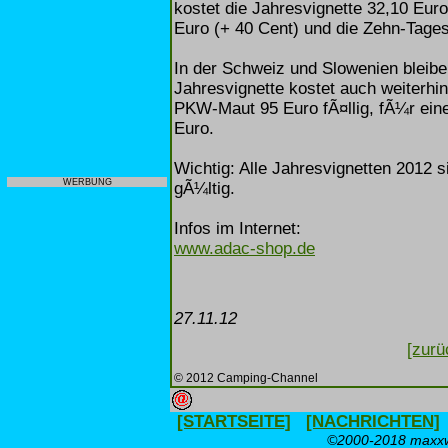
kostet die Jahresvignette 32,10 Eur
Euro (+ 40 Cent) und die Zehn-Tages
In der Schweiz und Slowenien bleibe
Jahresvignette kostet auch weiterhi
PKW-Maut 95 Euro fÃ¤llig, fÃ¼r ein
Euro.
Wichtig: Alle Jahresvignetten 2012 s
WERBUNG
gÃ¼ltig.
Infos im Internet:
www.adac-shop.de
27.11.12
[zurü
© 2012 Camping-Channel
[STARTSEITE]
[NACHRICHTEN]
©2000-2018 maxxwe