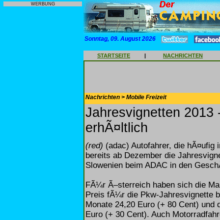
WERBUNG
Sonntag, 09. August 2026
STARTSEITE
|
NACHRICHTEN
Nachrichten > Mobile Freizeit
Jahresvignetten 2013
erhÃ¤ltlich
(red)
(adac) Autofahrer, die hÃ¤ufig
bereits ab Dezember die Jahresvign
Slowenien beim ADAC in den GeschÃ¤f
FÃ¼r Ã–sterreich haben sich die M
Preis fÃ¼r die Pkw-Jahresvignette b
Monate 24,20 Euro (+ 80 Cent) und 
Euro (+ 30 Cent). Auch Motorradfahr