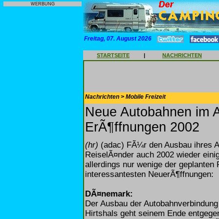
WERBUNG
Freitag, 07. August 2026
STARTSEITE
|
NACHRICHTEN
Nachrichten > Mobile Freizeit
Neue Autobahnen im Au
ErÃ¶ffnungen 2002
(hr)
(adac) FÃ¼r den Ausbau ihres A
ReiselÃ¤nder auch 2002 wieder eini
allerdings nur wenige der geplante
interessantesten NeuerÃ¶ffnungen:
DÃ¤nemark:
Der Ausbau der Autobahnverbindung
Hirtshals geht seinem Ende entgege