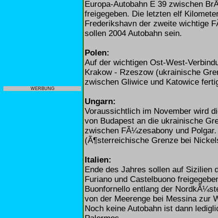
Europa-Autobahn E 39 zwischen BrÃ
freigegeben. Die letzten elf Kilomete
Frederikshavn der zweite wichtige 
sollen 2004 Autobahn sein.
Polen:
Auf der wichtigen Ost-West-Verbindu
Krakow - Rzeszow (ukrainische Grenz
zwischen Gliwice und Katowice fertig
WERBUNG
Ungarn:
Voraussichtlich im November wird d
von Budapest an die ukrainische Gr
zwischen FÃ¼zesabony und Polgar. 
(Ã¶sterreichische Grenze bei Nickels
Italien:
Ende des Jahres sollen auf Sizilien 
Furiano und Castelbuono freigegeben
Buonfornello entlang der NordkÃ¼st
von der Meerenge bei Messina zur 
Noch keine Autobahn ist dann ledig