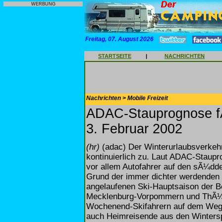
WERBUNG
Freitag, 07. August 2026
STARTSEITE
|
NACHRICHTEN
Nachrichten > Mobile Freizeit
ADAC-Stauprognose f
3. Februar 2002
(hr)
(adac) Der Winterurlaubsverkehr
kontinuierlich zu. Laut ADAC-Sta
vor allem Autofahrer auf den sÃ¼dd
Grund der immer dichter werdenden 
angelaufenen Ski-Hauptsaison der Be
Mecklenburg-Vorpommern und ThÃ¼r
Wochenend-Skifahrern auf dem Weg 
auch Heimreisende aus den Winters