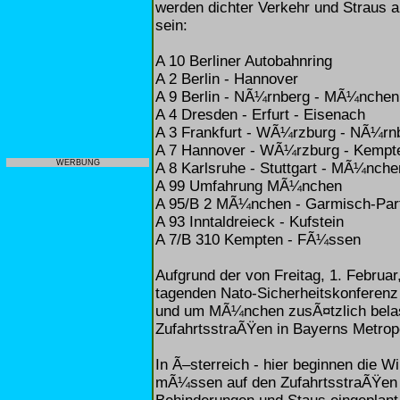
werden dichter Verkehr und Straus 
sein:
A 10 Berliner Autobahnring
A 2 Berlin - Hannover
A 9 Berlin - NÃ¼rnberg - MÃ¼nchen
A 4 Dresden - Erfurt - Eisenach
A 3 Frankfurt - WÃ¼rzburg - NÃ¼rn
A 7 Hannover - WÃ¼rzburg - Kempt
WERBUNG
A 8 Karlsruhe - Stuttgart - MÃ¼nche
A 99 Umfahrung MÃ¼nchen
A 95/B 2 MÃ¼nchen - Garmisch-Par
A 93 Inntaldreieck - Kufstein
A 7/B 310 Kempten - FÃ¼ssen
Aufgrund der von Freitag, 1. Februa
tagenden Nato-Sicherheitskonferen
und um MÃ¼nchen zusÃ¤tzlich belaste
ZufahrtsstraÃŸen in Bayerns Metrop
In Ã–sterreich - hier beginnen die W
mÃ¼ssen auf den ZufahrtsstraÃŸen i