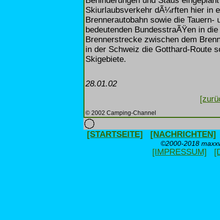
Behinderungen und Staus eingeplan
Skiurlaubsverkehr dÃ¼rften hier in er
Brennerautobahn sowie die Tauern- 
bedeutenden BundesstraÃŸen in die Wi
Brennerstrecke zwischen dem Brenne
in der Schweiz die Gotthard-Route s
Skigebiete.
28.01.02
[zurü
© 2002 Camping-Channel
[STARTSEITE]
[NACHRICHTEN]
©2000-2018 maxxwe
[IMPRESSUM]
[