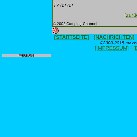
17.02.02
[zurü
© 2002 Camping-Channel
[STARTSEITE]
[NACHRICHTEN]
©2000-2018 maxxwe
[IMPRESSUM]
[
WERBUNG