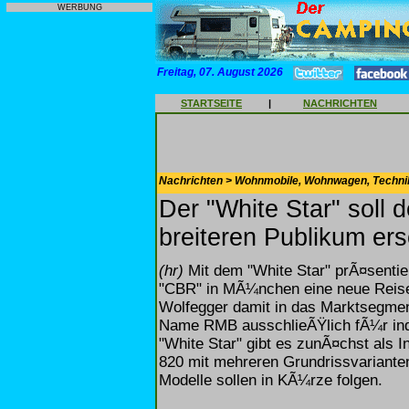
WERBUNG
Freitag, 07. August 2026
STARTSEITE
|
NACHRICHTEN
Nachrichten > Wohnmobile, Wohnwagen, Techni
Der "White Star" sol
breiteren Publikum er
(hr)
Mit dem "White Star" prÃ¤sentie
"CBR" in MÃ¼nchen eine neue Reise
Wolfegger damit in das Marktsegment
Name RMB ausschlieÃŸlich fÃ¼r indi
"White Star" gibt es zunÃ¤chst als I
820 mit mehreren Grundrissvariante
Modelle sollen in KÃ¼rze folgen.