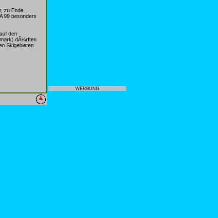
, zu Ende.
 A 99 besonders
auf den
rmark) dÃ¼rften
en Skigebieten
WERBUNG