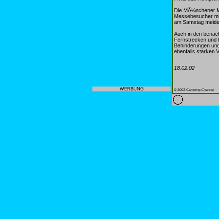
Die MÃ¼nchener Me
Messebesucher mit
am Samstag meide
Auch in den benach
Fernstrecken und B
Behinderungen und 
ebenfalls starken 
18.02.02
WERBUNG
© 2002 Camping-Channel