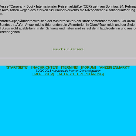
sse "Caravan - Boot - Internationaler Reisemarktâ€œ (CBR) geht am Sonntag, 24. Februar
 Auto sollten wegen des starken Skiurlauberverkehrs die MÃ¼nchener Autobahnumfahrung
n.
barten AlpenlÃ¤ndern wird sich der Winterreiseverkehr stark bemerkbar machen. Vor allem 
undesstraÃŸen Ã–sterreichs (hier enden die Winterferien in OberÃ¶sterreich und der Steie
Staus nicht ausbleiben. In der Schweiz und Italien wird es auf den Hauptrouten in und aus d
Verkehr geben.
[zurück zur Startseite]
[STARTSEITE]
[NACHRICHTEN]
[TERMINE]
[FORUM]
[ANZEIGENMARKT]
©2000-2018 maxxweb.de Internet-Dienstleistungen
[IMPRESSUM]
[DATENSCHUTZERKLÄRUNG]