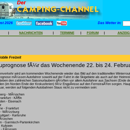
ust 2026
Das Wetter in:
|
NACHRICHTEN
|
TERMINE
|
FORUM
|
ANZEI
bile Freizeit
prognose fÃ¼r das Wochenende 22. bis 24. Febru
nverkehr wird am kommenden Wochenende wieder das Bild auf den traditionellen Winterrou
gnose mÃ¼ssen Autofahrer sowohl auf der Fahrt in die Skigebiete als auch auf der Heimrei
eben den zahlreichen Saisonurlaubern dÃ¼rften vor allem Autofahrer aus Sachsen (Ende de
den (im Norden Ende der Krokusferien) fÃ¼r EngpÃ¤sse auf den FernstraÃŸen sorgen. Hau
ar, werden auf folgenden Autobahnen Staus nicht zu vermeiden sein:
nberg - MÃ¼nchen
ankfurt - KÃ¶ln
sden - Eisenach
z
he - Frankfurt
m - WÃ¼rzburg
ttgart - Karlsruhe
MÃ¼nchen
n - Garmisch-Partenkirchen
- Kufstein
n - FÃ¼ssen