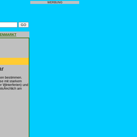
WERBUNG
GENMARKT
ar
ten bestimmen.
se mit starkem
r Winterferien) und
ptsÃ¤chlich am