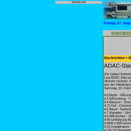
WERBUNG
Freitag, 07. Aug
STARTSEITE
Nachrichten > Mo
ADAC-Stau
(hr)
(adac) Kolonne
Laut ADAC-Stau-pro
Verkehr rechnen. N
aus den Niederlan
Samstag, 23. Febru
A 9 Berlin - NÃ¼r
A 3 NÃ¼rnberg - Fr
A 4 Bautzen - Dre
A 72 Hof - Chemnit
A 5 Basel - Karlsru
A 7 Kempten - Ul
A 8 MÃ¼nchen - Stu
A 99 Umfahrung 
A 95/B 2 MÃ¼nche
A 93 Inntaldreieck 
A 7/B 310 Kempte