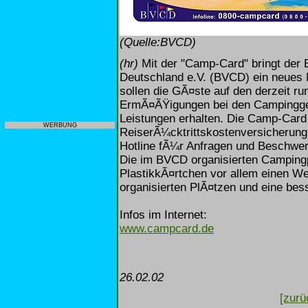
(Quelle:BVCD)
(hr)
Mit der "Camp-Card" bringt der
Deutschland e.V. (BVCD) ein neues M
sollen die GÃ¤ste auf den derzeit r
ErmÃ¤ÃŸigungen bei den Campingge
Leistungen erhalten. Die Camp-Card 
WERBUNG
ReiserÃ¼cktrittskostenversicherung 
Hotline fÃ¼r Anfragen und Beschwe
Die im BVCD organisierten Campingp
PlastikkÃ¤rtchen vor allem einen W
organisierten PlÃ¤tzen und eine be
Infos im Internet:
www.campcard.de
26.02.02
[zurü