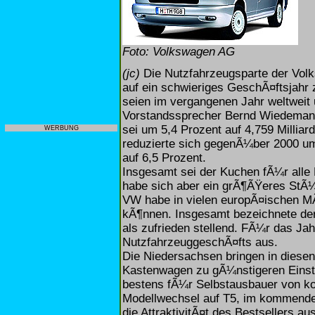
Foto: Volkswagen AG
(jc)
Die Nutzfahrzeugsparte der Volks
auf ein schwieriges GeschÃ¤ftsjahr
seien im vergangenen Jahr weltweit
Vorstandssprecher Bernd Wiedemann
sei um 5,4 Prozent auf 4,759 Milli
WERBUNG
reduzierte sich gegenÃ¼ber 2000 um
auf 6,5 Prozent.
Insgesamt sei der Kuchen fÃ¼r alle 
habe sich aber ein grÃ¶ÃŸeres StÃ
VW habe in vielen europÃ¤ischen MÃ
kÃ¶nnen. Insgesamt bezeichnete de
als zufrieden stellend. FÃ¼r das Ja
NutzfahrzeuggeschÃ¤fts aus.
Die Niedersachsen bringen in dies
Kastenwagen zu gÃ¼nstigeren Einsti
bestens fÃ¼r Selbstausbauer von 
Modellwechsel auf T5, im kommende
die AttraktivitÃ¤t des Bestsellers a