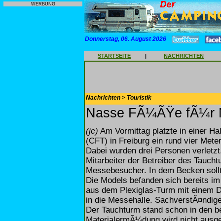
WERBUNG
Donnerstag, 06. August 2026
STARTSEITE
|
NACHRICHTEN
Nachrichten > Touristik
Nasse FÃ¼ÃŸe fÃ¼r M
(jc)
Am Vormittag platzte in einer Ha
(CFT) in Freiburg ein rund vier Mete
Dabei wurden drei Personen verletzt
Mitarbeiter der Betreiber des Taucht
Messebesucher. In dem Becken sollt
Die Models befanden sich bereits i
aus dem Plexiglas-Turm mit einem 
in die Messehalle. SachverstÃ¤ndig
Der Tauchturm stand schon in den b
MaterialermÃ¼dung wird nicht ausg