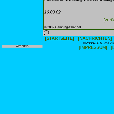
16.03.02
[zurü
© 2002 Camping-Channel
[STARTSEITE]
[NACHRICHTEN]
©2000-2018 maxxwe
WERBUNG
[IMPRESSUM]
[