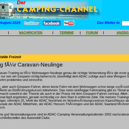
 August 2026
Das Wetter in:
|
NACHRICHTEN
|
TERMINE
|
FORUM
|
ANZEI
bile Freizeit
ng fÃ¼r Caravan-Neulinge
avan-Training ist fÃ¼r Wohnwagen-Neulinge genau die richtige Vorbereitung fÃ¼r die erste 
 nur wer ein Gespann richtig beherrscht, bewÃ¤ltigt dem ADAC zufolge auch eine lÃ¤ngere 
hrt problemlos und stressfrei.
r, aber auch Gespann-Fahrer, deren letzte Fahrt mit dem Wohnwagen schon lange zurÃ¼ckl
tÃ¤rkt an EinfÃ¼hrungskursen teilnehmen. Das meist eintÃ¤gige Fahrtraining gibt es 76mal a
acht sowohl in der Theorie als auch in der Praxis mit dem Gespann-Fahren vertraut. Allein
at April angeboten, gerade rechtzeitig vor dem Start in entfernte Ziele. Die meisten Trainin
ger, nÃ¤mlich 25, hÃ¤lt der ADAC Nordrhein im VerkehrsÃ¼bungszentrum Kaarst/Neuss ab.
owie der ADAC Mittelrhein, der ADAC Hessen-ThÃ¼ringen und der ADAC Saarland fÃ¼hre
rch.
ne und Veranstaltungsorte sind im ADAC-Camping-Veranstaltungskalender 2002 nachzulese
schÃ¤ftsstellen des Automobil-Clubs.