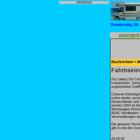
WERBUNG
Donnerstag, 06.
STARTSEITE
Nachrichten > Mo
Fahrtraini
(hr)
(adac) Ein Car
Urlaubsfahrt. Denn
ungewohnten GefÃ¤
Caravan-Einsteige
sofort wieder vers
Deutschlands und m
werden 2002 im Mon
Wohnwagen-Einstei
ADAC Nordbaden s
Veranstaltungen du
Die genauen Termi
gibt es bei den Ge
20.03.02