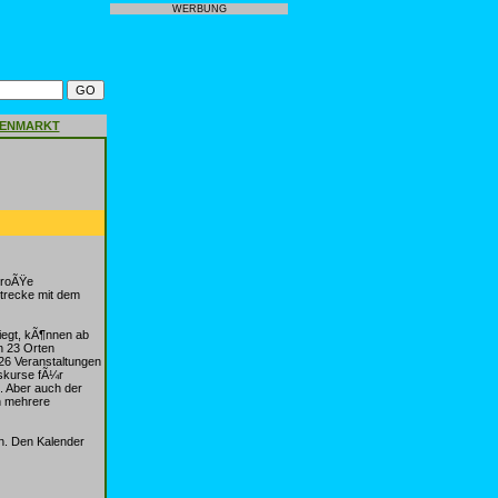
WERBUNG
GENMARKT
groÃŸe
Strecke mit dem
iegt, kÃ¶nnen ab
n 23 Orten
 26 Veranstaltungen
gskurse fÃ¼r
 Aber auch der
n mehrere
n. Den Kalender