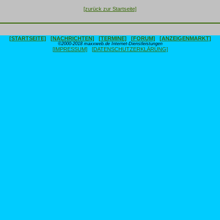
[zurück zur Startseite]
[STARTSEITE]
[NACHRICHTEN]
[TERMINE]
[FORUM]
[ANZEIGENMARKT]
©2000-2018 maxxweb.de Internet-Dienstleistungen
[IMPRESSUM]
[DATENSCHUTZERKLÄRUNG]