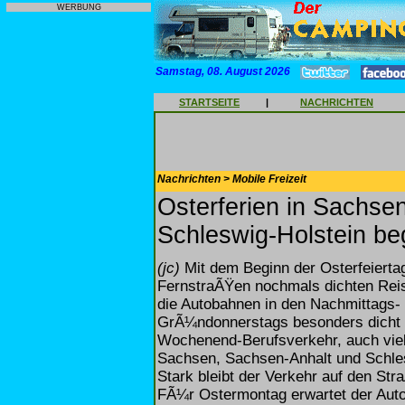
WERBUNG
Samstag, 08. August 2026
STARTSEITE
|
NACHRICHTEN
Nachrichten > Mobile Freizeit
Osterferien in Sachse
Schleswig-Holstein be
(jc)
Mit dem Beginn der Osterfeierta
FernstraÃŸen nochmals dichten Rei
die Autobahnen in den Nachmittags
GrÃ¼ndonnerstags besonders dicht sei
Wochenend-Berufsverkehr, auch viele
Sachsen, Sachsen-Anhalt und Schlesw
Stark bleibt der Verkehr auf den St
FÃ¼r Ostermontag erwartet der Auto