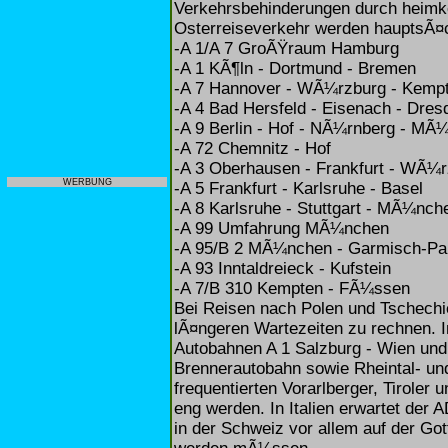
Verkehrsbehinderungen durch heimke
Osterreiseverkehr werden hauptsÃ¤c
-A 1/A 7 GroÃŸraum Hamburg
-A 1 KÃ¶ln - Dortmund - Bremen
-A 7 Hannover - WÃ¼rzburg - Kemp
-A 4 Bad Hersfeld - Eisenach - Dres
-A 9 Berlin - Hof - NÃ¼rnberg - MÃ
-A 72 Chemnitz - Hof
-A 3 Oberhausen - Frankfurt - WÃ¼
WERBUNG
-A 5 Frankfurt - Karlsruhe - Basel
-A 8 Karlsruhe - Stuttgart - MÃ¼nch
-A 99 Umfahrung MÃ¼nchen
-A 95/B 2 MÃ¼nchen - Garmisch-Par
-A 93 Inntaldreieck - Kufstein
-A 7/B 310 Kempten - FÃ¼ssen
Bei Reisen nach Polen und Tschechi
lÃ¤ngeren Wartezeiten zu rechnen. 
Autobahnen A 1 Salzburg - Wien und 
Brennerautobahn sowie Rheintal- un
frequentierten Vorarlberger, Tiroler
eng werden. In Italien erwartet der
in der Schweiz vor allem auf der Got