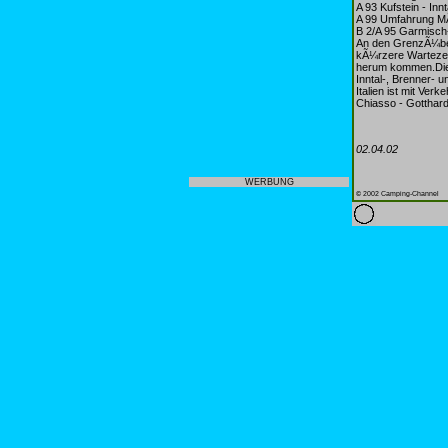
A 93 Kufstein - Inn
A 99 Umfahrung 
B 2/A 95 Garmisc
An den GrenzÃ¼be
kÃ¼rzere Wartezeit
herum kommen.Dies 
Inntal-, Brenner- 
Italien ist mit Ve
Chiasso - Gotthard
02.04.02
WERBUNG
© 2002 Camping-Channel