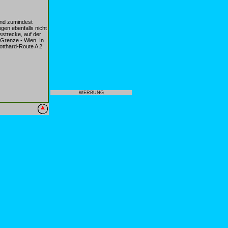
nd zumindest
gen ebenfalls nicht
strecke, auf der
Grenze - Wien. In
otthard-Route A 2
WERBUNG