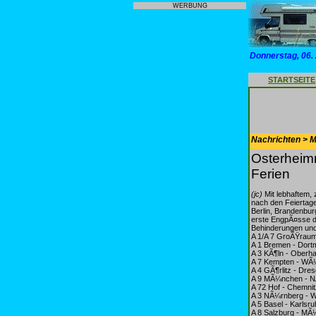
WERBUNG
Donnerstag, 06.
STARTSEITE
Nachrichten > Mo
Osterheimr
Ferien
(jc)
Mit lebhaftem,
nach den Feiertage
Berlin, Brandenbu
erste EngpÃ¤sse d
Behinderungen und 
A 1/A 7 GroÃŸrau
A 1 Bremen - Dort
A 3 KÃ¶ln - Oberh
A 7 Kempten - WÃ
A 4 GÃ¶rlitz - Dre
A 9 MÃ¼nchen - NÃ
A 72 Hof - Chemnit
A 3 NÃ¼rnberg - W
A 5 Basel - Karlsru
A 8 Salzburg - MÃ¼