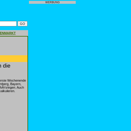
WERBUNG
GENMARKT
 die
 erste Wochenende
emberg, Bayern,
ThÃ¼ringen. Auch
lkulieren.
: