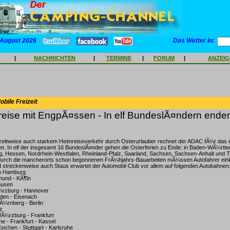
 August 2026
Das Wetter in:
|
NACHRICHTEN
|
TERMINE
|
FORUM
|
ANZEI
bile Freizeit
eise mit EngpÃ¤ssen - In elf BundeslÃ¤ndern enden
 zeitweise auch starkem Heimreiseverkehr durch Osterurlauber rechnet der ADAC fÃ¼r das
n. In elf der insgesamt 16 BundeslÃ¤nder gehen die Osterferien zu Ende: in Baden-WÃ¼rtt
rg, Hessen, Nordrhein-Westfalen, Rheinland-Pfalz, Saarland, Sachsen, Sachsen-Anhalt und 
urch die mancherorts schon begonnenen FrÃ¼hjahrs-Bauarbeiten mÃ¼ssen Autofahrer einka
streckenweise auch Staus erwartet der Automobil-Club vor allem auf folgenden Autobahnen
m Hamburg
mund - KÃ¶ln
ausen
¼rzburg - Hannover
sden - Eisenach
¼rnberg - Berlin
z
Ã¼rzburg - Frankfurt
he - Frankfurt - Kassel
nchen - Stuttgart - Karlsruhe