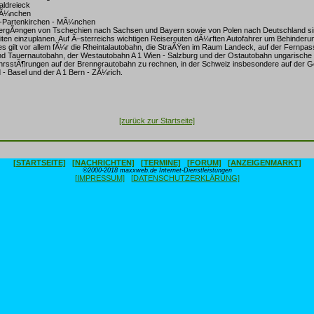
taldreieck
MÃ¼nchen
h-Partenkirchen - MÃ¼nchen
rgÃ¤ngen von Tschechien nach Sachsen und Bayern sowie von Polen nach Deutschland si
en einzuplanen. Auf Ã–sterreichs wichtigen Reiserouten dÃ¼rften Autofahrer um Behinderun
gilt vor allem fÃ¼r die Rheintalautobahn, die StraÃŸen im Raum Landeck, auf der Fernpass
und Tauernautobahn, der Westautobahn A 1 Wien - Salzburg und der Ostautobahn ungarische 
rkehrsstÃ¶rungen auf der Brennerautobahn zu rechnen, in der Schweiz insbesondere auf der G
 - Basel und der A 1 Bern - ZÃ¼rich.
[zurück zur Startseite]
[STARTSEITE]
[NACHRICHTEN]
[TERMINE]
[FORUM]
[ANZEIGENMARKT]
©2000-2018 maxxweb.de Internet-Dienstleistungen
[IMPRESSUM]
[DATENSCHUTZERKLÄRUNG]