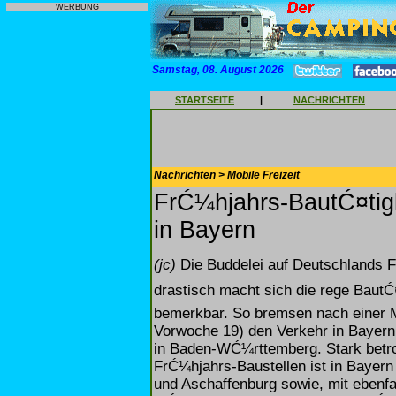
WERBUNG
Samstag, 08. August 2026
STARTSEITE
|
NACHRICHTEN
Nachrichten > Mobile Freizeit
FrĆ¼hjahrs-BautĆ¤tigk
in Bayern
(jc)
Die Buddelei auf Deutschlands F
drastisch macht sich die rege BautĆ
bemerkbar. So bremsen nach einer M
Vorwoche 19) den Verkehr in Bayern
in Baden-WĆ¼rttemberg. Stark betrof
FrĆ¼hjahrs-Baustellen ist in Bayern
und Aschaffenburg sowie, mit ebenfa