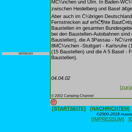
MĆ¼nchen und Ulm. In Baden-WĆ¼rt
zwischen Heidelberg und Basel ā€ge
Aber auch im Ć¼brigen Deutschland
Fernstrecken auf erhĆ¶hte BautĆ¤tigk
Baustellen im gesamten Bundesgebiet
bei den Baustellen-Autobahnen sind
Baustellen), die A 3Passau - NĆ¼rnbe
8MĆ¼nchen -Stuttgart - Karlsruhe (1
(15 Baustellen) und die A 5 Basel - 
WERBUNG
Baustellen).
04.04.02
[zurü
© 2002 Camping-Channel
[STARTSEITE]
[NACHRICHTEN]
©2000-2018 maxxwe
[IMPRESSUM]
[