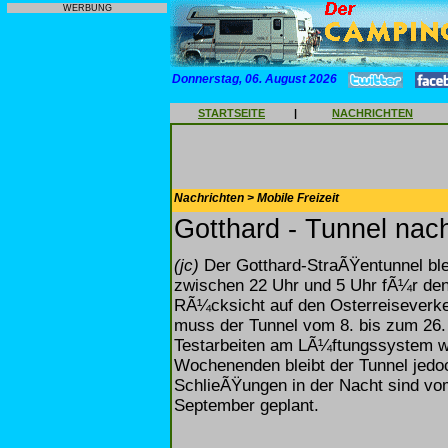
WERBUNG
Donnerstag, 06. August 2026
STARTSEITE
|
NACHRICHTEN
Nachrichten > Mobile Freizeit
Gotthard - Tunnel nac
(jc)
Der Gotthard-StraÃŸentunnel ble
zwischen 22 Uhr und 5 Uhr fÃ¼r den
RÃ¼cksicht auf den Osterreiseverk
muss der Tunnel vom 8. bis zum 26. A
Testarbeiten am LÃ¼ftungssystem w
Wochenenden bleibt der Tunnel jedoc
SchlieÃŸungen in der Nacht sind vom
September geplant.