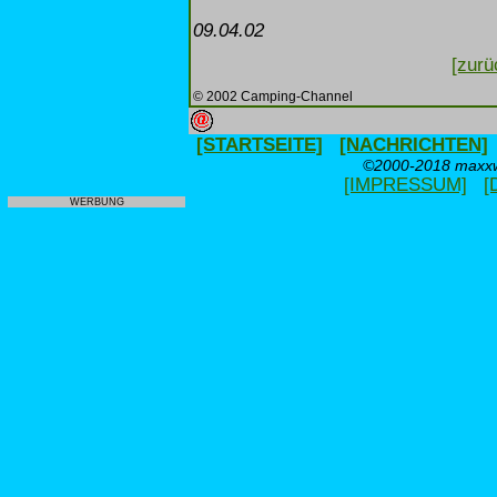
09.04.02
[zurü
© 2002 Camping-Channel
[STARTSEITE]
[NACHRICHTEN]
©2000-2018 maxxwe
[IMPRESSUM]
[
WERBUNG