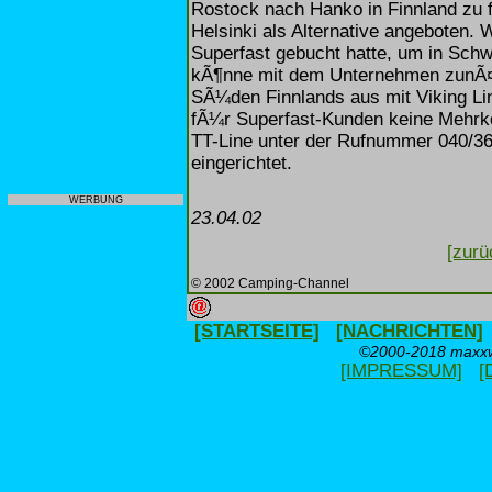
Rostock nach Hanko in Finnland zu 
Helsinki als Alternative angeboten.
Superfast gebucht hatte, um in Schw
kÃ¶nne mit dem Unternehmen zunÃ¤c
SÃ¼den Finnlands aus mit Viking Lin
fÃ¼r Superfast-Kunden keine Mehrk
TT-Line unter der Rufnummer 040/3
eingerichtet.
WERBUNG
23.04.02
[zurü
© 2002 Camping-Channel
[STARTSEITE]
[NACHRICHTEN]
©2000-2018 maxxwe
[IMPRESSUM]
[