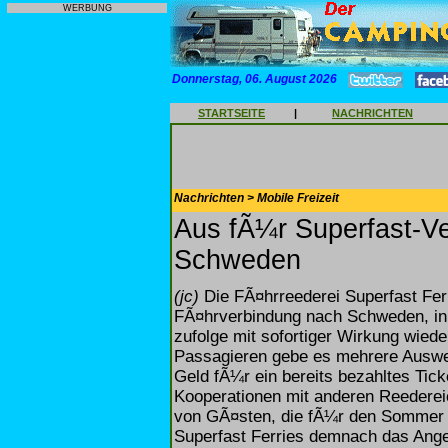
WERBUNG
Donnerstag, 06. August 2026
STARTSEITE
|
NACHRICHTEN
Nachrichten > Mobile Freizeit
Aus fÃ¼r Superfast-V
Schweden
(jc)
Die FÃ¤hrreederei Superfast Ferr
FÃ¤hrverbindung nach Schweden, in
zufolge mit sofortiger Wirkung wiede
Passagieren gebe es mehrere Auswe
Geld fÃ¼r ein bereits bezahltes Ti
Kooperationen mit anderen Reedereie
von GÃ¤sten, die fÃ¼r den Sommer 
Superfast Ferries demnach das Ange