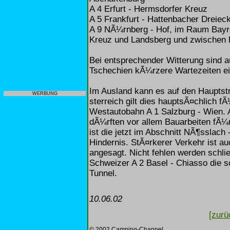
A 4 Erfurt - Hermsdorfer Kreuz
A 5 Frankfurt - Hattenbacher Dreie
A 9 NÃ¼rnberg - Hof, im Raum Bayre
Kreuz und Landsberg und zwischen 
Bei entsprechender Witterung sind
Tschechien kÃ¼rzere Wartezeiten e
Im Ausland kann es auf den Hauptst
WERBUNG
sterreich gilt dies hauptsÃ¤chlich fÃ
Westautobahn A 1 Salzburg - Wien. 
dÃ¼rften vor allem Bauarbeiten fÃ¼
ist die jetzt im Abschnitt NÃ¶sslach
Hindernis. StÃ¤rkerer Verkehr ist au
angesagt. Nicht fehlen werden sch
Schweizer A 2 Basel - Chiasso die s
Tunnel.
10.06.02
[zurü
© 2002 Camping-Channel