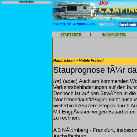
WERBUNG
Freitag, 07. August 2026
STARTSEITE
|
NACHRICHTEN
Nachrichten > Mobile Freizeit
Stauprognose fÃ¼r da
(hr)
(adac) Auch am kommenden Wo
Verkehrsbehinderungen auf den bun
Dennoch ist auf den StraÃŸen in die
WochenendausflÃ¼gler nicht auszu
weiterhin kÃ¼rzere Stopps durch A
Mit EngpÃ¤ssen wegen Bauarbeiten i
zu rechnen:
A 3 NÃ¼rnberg - Frankfurt, insbes
Aschaffenburg