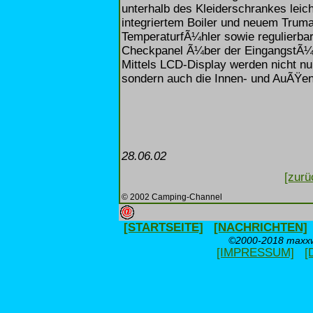
unterhalb des Kleiderschrankes lei
integriertem Boiler und neuem Tru
TemperaturfÃ¼hler sowie regulierb
Checkpanel Ã¼ber der EingangstÃ¼r
Mittels LCD-Display werden nicht nu
sondern auch die Innen- und AuÃŸen
28.06.02
[zurü
© 2002 Camping-Channel
[STARTSEITE]
[NACHRICHTEN]
©2000-2018 maxxwe
[IMPRESSUM]
[