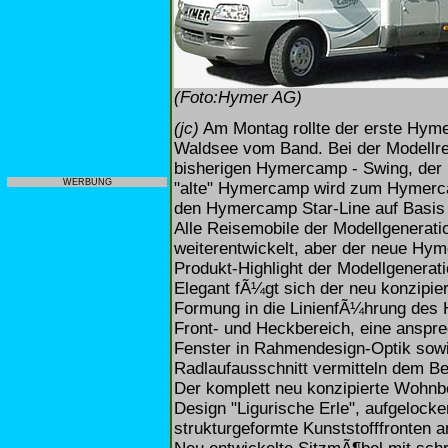
(Foto:Hymer AG)
(jc)
Am Montag rollte der erste Hym
Waldsee vom Band. Bei der Modellr
bisherigen Hymercamp - Swing, der 
WERBUNG
"alte" Hymercamp wird zum Hymercam
den Hymercamp Star-Line auf Basis 
Alle Reisemobile der Modellgenerat
weiterentwickelt, aber der neue Hym
Produkt-Highlight der Modellgenerat
Elegant fÃ¼gt sich der neu konzipi
Formung in die LinienfÃ¼hrung des 
Front- und Heckbereich, eine ansp
Fenster in Rahmendesign-Optik sow
Radlaufausschnitt vermitteln dem Bet
Der komplett neu konzipierte Wohnber
Design "Ligurische Erle", aufgelock
strukturgeformte Kunststofffronten 