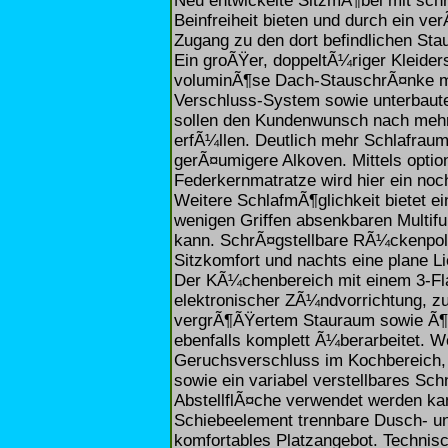
Neu entwickelte SitzmÃ¶bel mit schr
Beinfreiheit bieten und durch ein v
Zugang zu den dort befindlichen St
Ein groÃŸer, doppeltÃ¼riger Kleider
voluminÃ¶se Dach-StauschrÃ¤nke mi
Verschluss-System sowie unterbaut
sollen den Kundenwunsch nach meh
erfÃ¼llen. Deutlich mehr Schlafraum
gerÃ¤umigere Alkoven. Mittels option
Federkernmatratze wird hier ein noc
Weitere SchlafmÃ¶glichkeit bietet ei
wenigen Griffen absenkbaren Multif
kann. SchrÃ¤gstellbare RÃ¼ckenpol
Sitzkomfort und nachts eine plane L
Der KÃ¼chenbereich mit einem 3-Fl
elektronischer ZÃ¼ndvorrichtung, zu
vergrÃ¶ÃŸertem Stauraum sowie Ã¶
ebenfalls komplett Ã¼berarbeitet. We
Geruchsverschluss im Kochbereich,
sowie ein variabel verstellbares Sch
AbstellflÃ¤che verwendet werden ka
Schiebeelement trennbare Dusch- und
komfortables Platzangebot. Technis