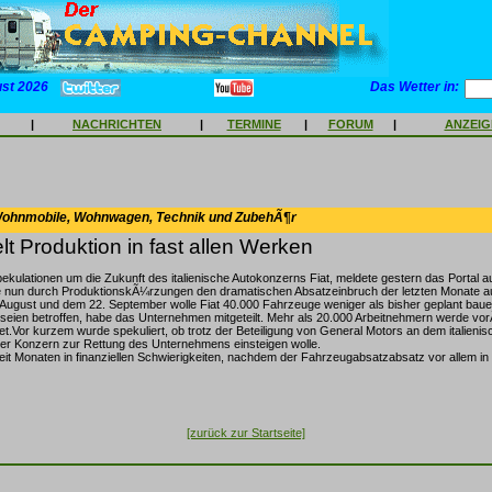
ust 2026
Das Wetter in:
|
NACHRICHTEN
|
TERMINE
|
FORUM
|
ANZEI
Wohnmobile, Wohnwagen, Technik und ZubehÃ¶r
elt Produktion in fast allen Werken
kulationen um die Zukunft des italienische Autokonzerns Fiat, meldete gestern das Portal au
 nun durch ProduktionskÃ¼rzungen den dramatischen Absatzeinbruch der letzten Monate a
ugust und dem 22. September wolle Fiat 40.000 Fahrzeuge weniger als bisher geplant bauen.
en seien betroffen, habe das Unternehmen mitgeteilt. Mehr als 20.000 Arbeitnehmern werde 
et.Vor kurzem wurde spekuliert, ob trotz der Beteiligung von General Motors an dem italieni
ler Konzern zur Rettung des Unternehmens einsteigen wolle.
seit Monaten in finanziellen Schwierigkeiten, nachdem der Fahrzeugabsatzabsatz vor allem in I
[zurück zur Startseite]