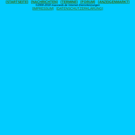
[STARTSEITE]
[NACHRICHTEN]
[TERMINE]
[FORUM]
[ANZEIGENMARKT]
©2000-2018 maxxweb.de Internet-Dienstleistungen
[IMPRESSUM]
[DATENSCHUTZERKLÄRUNG]