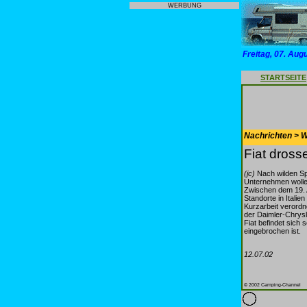
WERBUNG
Freitag, 07. Aug
STARTSEITE
Nachrichten > 
Fiat dross
(jc)
Nach wilden Spe
Unternehmen wolle
Zwischen dem 19. A
Standorte in Itali
Kurzarbeit verordn
der Daimler-Chrys
Fiat befindet sich 
eingebrochen ist.
12.07.02
© 2002 Camping-Channel