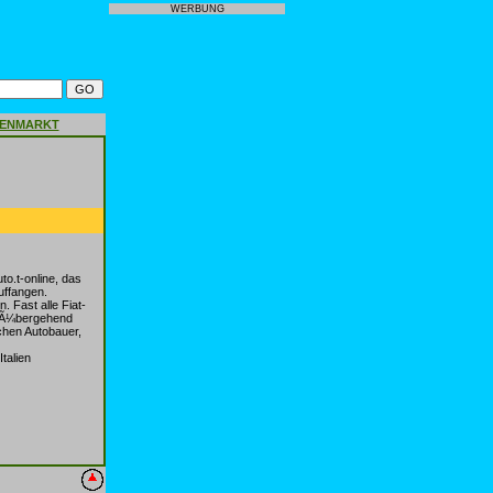
WERBUNG
GENMARKT
to.t-online, das
uffangen.
 Fast alle Fiat-
vorÃ¼bergehend
schen Autobauer,
talien