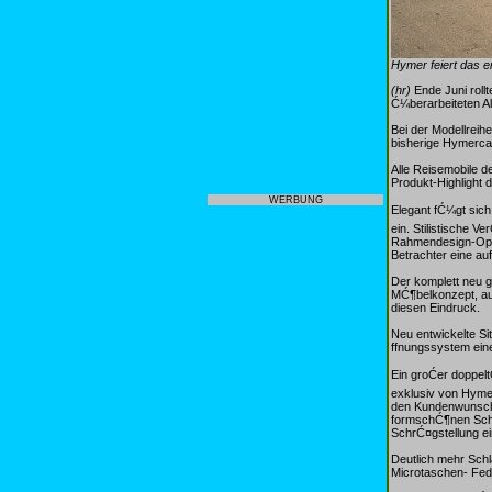
Hymer feiert das 
(hr)
Ende Juni roll
Ć¼berarbeiteten A
Bei der Modellrei
bisherige Hymerca
Alle Reisemobile d
Produkt-Highlight 
WERBUNG
Elegant fĆ¼gt sic
ein. Stilistische
Rahmendesign-Opti
Betrachter eine auff
Der komplett neu g
MĆ¶belkonzept, auf
diesen Eindruck.
Neu entwickelte Si
ffnungssystem ein
Ein groĆer doppe
exklusiv von Hyme
den Kundenwunsch 
formschĆ¶nen Schw
SchrĆ¤gstellung ein
Deutlich mehr Schl
Microtaschen- Fede