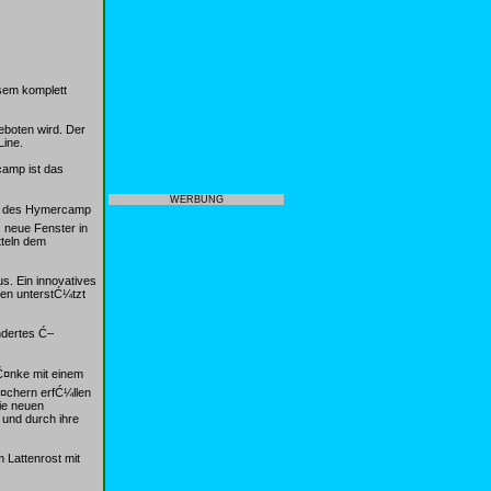
sem komplett
eboten wird. Der
Line.
camp ist das
WERBUNG
ung des Hymercamp
 neue Fenster in
tteln dem
us. Ein innovatives
den unterstĆ¼tzt
ndertes Ć–
Ć¤nke mit einem
¤chern erfĆ¼llen
ie neuen
und durch ihre
 Lattenrost mit