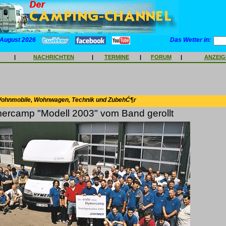
 August 2026
Das Wetter in:
|
NACHRICHTEN
|
TERMINE
|
FORUM
|
ANZEI
Wohnmobile, Wohnwagen, Technik und ZubehĆ¶r
mercamp "Modell 2003" vom Band gerollt