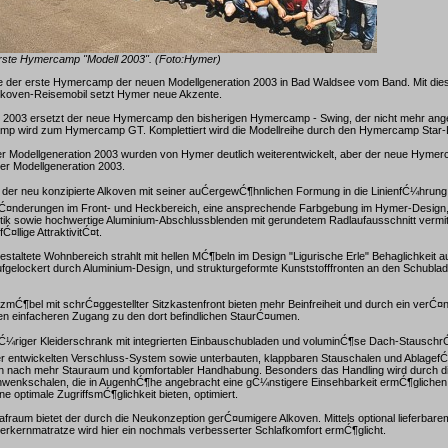
erste Hymercamp "Modell 2003". (Foto:Hymer)
te der erste Hymercamp der neuen Modellgeneration 2003 in Bad Waldsee vom Band. Mit die
lkoven-Reisemobil setzt Hymer neue Akzente.
he 2003 ersetzt der neue Hymercamp den bisherigen Hymercamp - Swing, der nicht mehr ang
mp wird zum Hymercamp GT. Komplettiert wird die Modellreihe durch den Hymercamp Star-
er Modellgeneration 2003 wurden von Hymer deutlich weiterentwickelt, aber der neue Hymer
der Modellgeneration 2003.
h der neu konzipierte Alkoven mit seiner auĆergewĆ¶hnlichen Formung in die LinienfĆ¼hr
 VerĆ¤nderungen im Front- und Heckbereich, eine ansprechende Farbgebung im Hymer-Design,
k sowie hochwertige Aluminium-Abschlussblenden mit gerundetem Radlaufausschnitt vermi
Ć¤llige AttraktivitĆ¤t.
estaltete Wohnbereich strahlt mit hellen MĆ¶beln im Design "Ligurische Erle" Behaglichkeit a
gelockert durch Aluminium-Design, und strukturgeformte Kunststofffronten an den Schubla
tzmĆ¶bel mit schrĆ¤ggestellter Sitzkastenfront bieten mehr Beinfreiheit und durch ein verĆ¤
en einfacheren Zugang zu den dort befindlichen StaurĆ¤umen.
ltĆ¼riger Kleiderschrank mit integrierten Einbauschubladen und voluminĆ¶se Dach-Stauschr
r entwickelten Verschluss-System sowie unterbauten, klappbaren Stauschalen und AblagefĆ
nach mehr Stauraum und komfortabler Handhabung. Besonders das Handling wird durch d
enkschalen, die in AugenhĆ¶he angebracht eine gĆ¼nstigere Einsehbarkeit ermĆ¶glichen 
e optimale ZugriffsmĆ¶glichkeit bieten, optimiert.
afraum bietet der durch die Neukonzeption gerĆ¤umigere Alkoven. Mittels optional lieferbarem
rkernmatratze wird hier ein nochmals verbesserter Schlafkomfort ermĆ¶glicht.