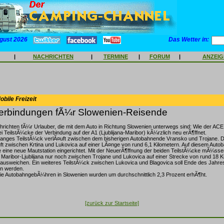
gust 2026
Das Wetter in:
|
NACHRICHTEN
|
TERMINE
|
FORUM
|
ANZEI
bile Freizeit
erbindungen fÃ¼r Slowenien-Reisende
richten fÃ¼r Urlauber, die mit dem Auto in Richtung Slowenien unterwegs sind: Wie der ACE
ei TeilstÃ¼cke der Verbindung auf der A1 (Ljublijana-Maribor) kÃ¼rzlich neu erÃ¶ffnet.
 langes TeilstÃ¼ck verlÃ¤uft zwischen dem bisherigen Autobahnende Vransko und Trojane. 
ft zwischen Krtina und Lukovica auf einer LÃ¤nge von rund 6,1 Kilometern. Auf diesem Auto
 eine neue Mautstation eingerichtet. Mit der NeuerÃ¶ffnung der beiden TeilstÃ¼cke mÃ¼sse
 Maribor-Ljublijana nur noch zwischen Trojane und Lukovica auf einer Strecke von rund 18 Ki
ausweichen. Ein weiteres TeilstÃ¼ck zwischen Lukovica und Blagovica soll Ende des Jahre
en werden.
ie AutobahngebÃ¼hren in Slowenien wurden um durchschnittlich 2,3 Prozent erhÃ¶ht.
[zurück zur Startseite]