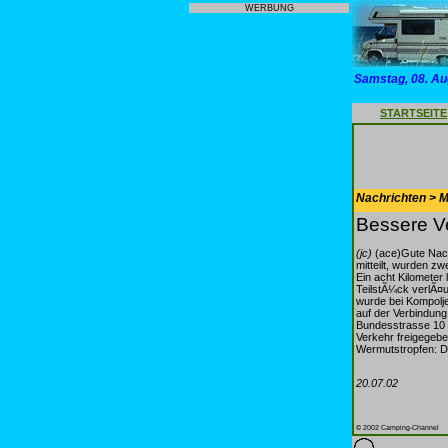
WERBUNG
Samstag, 08. Au
STARTSEITE
Nachrichten > Mo
Bessere V
(jc)
(ace)Gute Nach
mitteilt, wurden zw
Ein acht Kilometer
TeilstÃ¼ck verlÃ¤u
wurde bei Kompolje
auf der Verbindung
Bundesstrasse 10 
Verkehr freigegeb
Wermutstropfen: D
20.07.02
© 2002 Camping-Channel