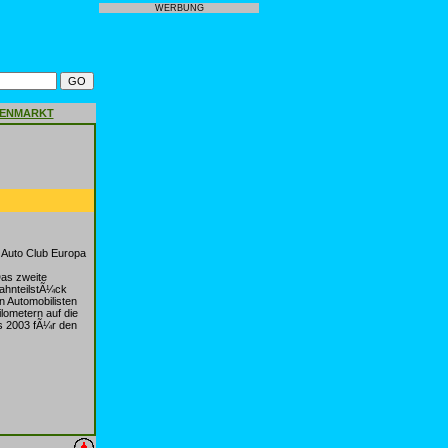
WERBUNG
GENMARKT
 Auto Club Europa
Das zweite
bahnteilstÃ¼ck
n Automobilisten
lometern auf die
s 2003 fÃ¼r den