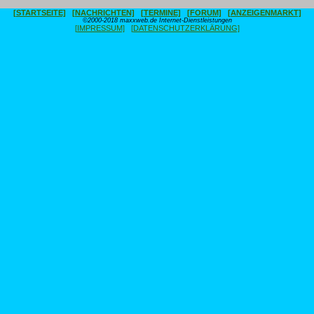
[STARTSEITE]
[NACHRICHTEN]
[TERMINE]
[FORUM]
[ANZEIGENMARKT]
©2000-2018 maxxweb.de Internet-Dienstleistungen
[IMPRESSUM]
[DATENSCHUTZERKLÄRUNG]