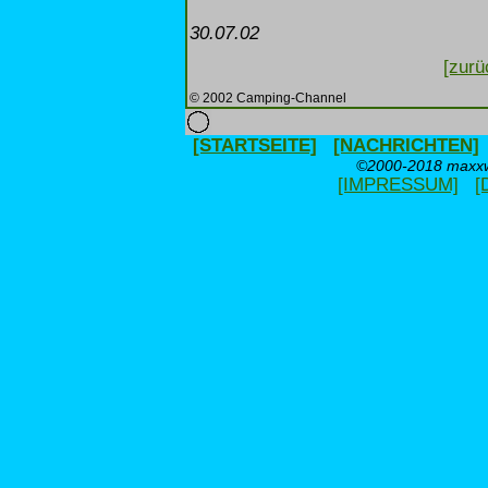
30.07.02
[zurü
© 2002 Camping-Channel
[STARTSEITE]
[NACHRICHTEN]
©2000-2018 maxxwe
[IMPRESSUM]
[