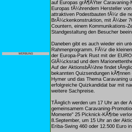
auf Europas grÃ¶ÃŸter Caravaning-
Europas fÃ¼hrendem Hersteller von 
attraktiven Podestbauten fÃ¼r die 
BrÃ¼ckenkonstruktion, mit Ã¼ber 70 
Countern, einem Kommunikations-Ze
Standgestaltung den Besucher beein
Daneben gibt es auch wieder ein un
Rahmenprogramm. FÃ¼r die kleinen
WERBUNG
der Europa-Park Rust mit der EURO
GlÃ¼cksrad und dem Marionettentheat
Auf der AktionsbÃ¼hne findet tÃ¤gli
bekannten Quizsendungen kÃ¶nnen 
Hymer und das Thema Caravaning unt
erfolgreiche Quizkandidat bar mit 
weitere Sachpreise.
TÃ¤glich werden um 17 Uhr an der
gemeinsamem Caravaning-Promoti
Momente" 25 Picknick-KÃ¶rbe verlos
8.September, um 15 Uhr an der Akti
Eriba-Swing 460 oder 12.500 Euro in