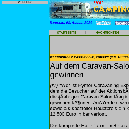
WERBUNG
Samstag, 08. August 2026
STARTSEITE
|
NACHRICHTEN
Nachrichten > Wohnmobile, Wohnwagen, Techni
Auf dem Caravan-Sal
gewinnen
(hr)
"Wer ist Hymer-Caravaning-Exper
dem die Besucher auf der Aktions
diesjÃ¤hrigen Caravan Salon tÃ¤gli
gewinnen kÃ¶nnen. AuÃŸerdem wer
sowie als spezieller Hauptpreis ein
12.500 Euro in bar verlost.
Die komplette Halle 17 mit mehr als