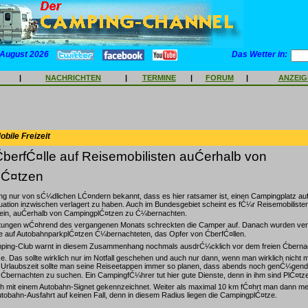
 August 2026
Das Wetter in:
|
NACHRICHTEN
|
TERMINE
|
FORUM
|
ANZEI
bile Freizeit
berfĆ¤lle auf Reisemobilisten auĆerhalb von
lĆ¤tzen
ng nur von sĆ¼dlichen LĆ¤ndern bekannt, dass es hier ratsamer ist, einen Campingplatz a
ituation inzwischen verlagert zu haben. Auch im Bundesgebiet scheint es fĆ¼r Reisemobiliste
sein, auĆerhalb von CampingplĆ¤tzen zu Ć¼bernachten.
eitungen wĆ¤hrend des vergangenen Monats schreckten die Camper auf. Danach wurden ve
ie auf AutobahnparkplĆ¤tzen Ć¼bernachteten, das Opfer von ĆberfĆ¤llen.
ing-Club warnt in diesem Zusammenhang nochmals ausdrĆ¼cklich vor dem freien Ćbernac
. Das sollte wirklich nur im Notfall geschehen und auch nur dann, wenn man wirklich nicht 
r Urlaubszeit sollte man seine Reiseetappen immer so planen, dass abends noch genĆ¼gend Ze
bernachten zu suchen. Ein CampingfĆ¼hrer tut hier gute Dienste, denn in ihm sind PlĆ¤tze
h mit einem Autobahn-Signet gekennzeichnet. Weiter als maximal 10 km fĆ¤hrt man dann me
obahn-Ausfahrt auf keinen Fall, denn in diesem Radius liegen die CampingplĆ¤tze.