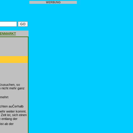
WERBUNG
GENMARKT
ufzusuchen, so
n nicht mehr ganz
rmehrt
hten auĆerhalb
mehr weiter kommt.
it ist, sich einen
 entlang der
ist ab der