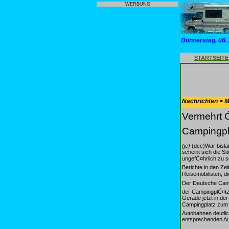
WERBUNG
Donnerstag, 06.
STARTSEITE
Nachrichten > Mo
Vermehrt Ć
Campingp
(jc)
(dcc)War bisla
scheint sich die S
ungefĆ¤hrlich zu 
Berichte in den Z
Reisemobilisten, d
Der Deutsche Camp
der CampingplĆ¤tze
Gerade jetzt in de
Campingplatz zum Ć
Autobahnen deutlic
entsprechenden Aut